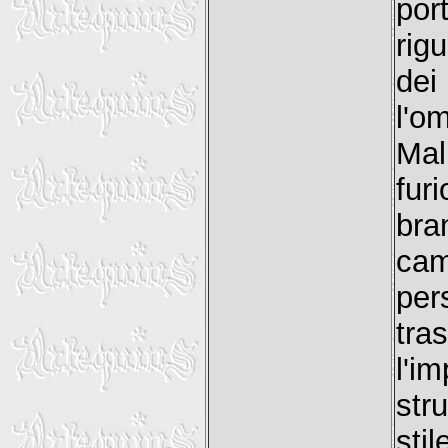
por
rig
dei
l'o
Mal
fur
bra
cam
per
tr
l'i
str
sti