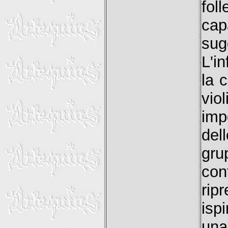
fol
cap
su
L'i
la 
vio
imp
del
gru
con
rip
isp
una