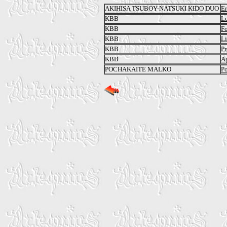
AKIHISA TSUBOY-NATSUKI KIDO DUO
Er
KBB
Lo
KBB
Fo
KBB
L
KBB
Pr
KBB
Ag
POCHAKAITE MALKO
P