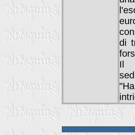
l'e
eu
con
di 
for
Il
sed
"Ha
intr