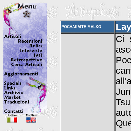
La
POCHAKAITE MALKO
Ci 
asc
Poc
cam
all
Jun
Tsu
aut
Italian
English
Que