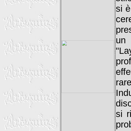
si è
cer
pre
un 
"La
pro
eff
rar
In
dis
si 
pro