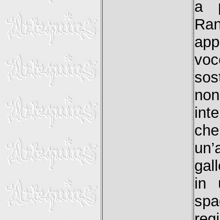
a p
Ran
app
vo
sos
no
int
ch
un’
gall
in 
spa
reg