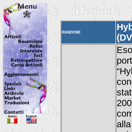
Hyb
RANDONE
(DV
Eso
por
“Hy
con
sta
200
com
Italian
English
all