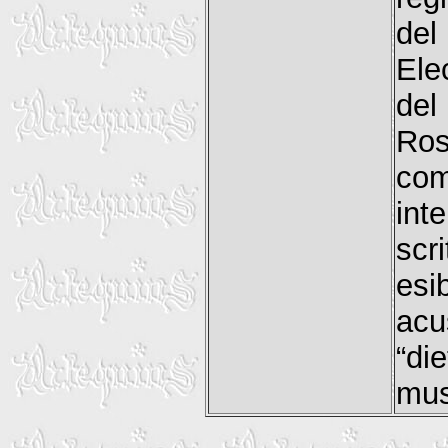
del
Ele
del
Ro
com
int
sc
esi
acu
“di
musi