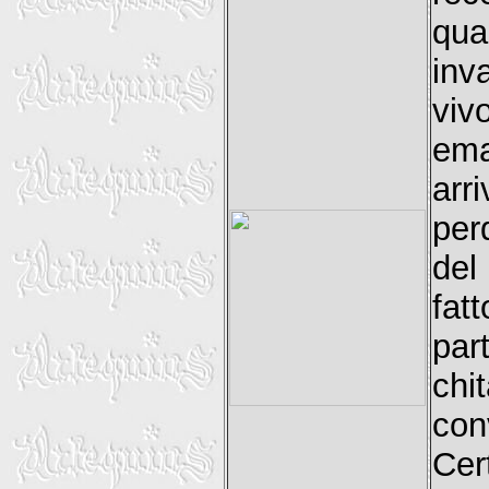
qua
inv
viv
ema
arr
per
del
fat
par
chi
con
Cer