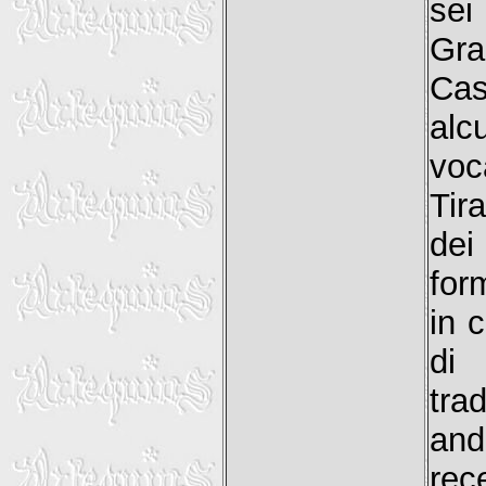
sei
Gra
Cas
alc
vo
Tir
de
for
in 
di 
tra
and
rec