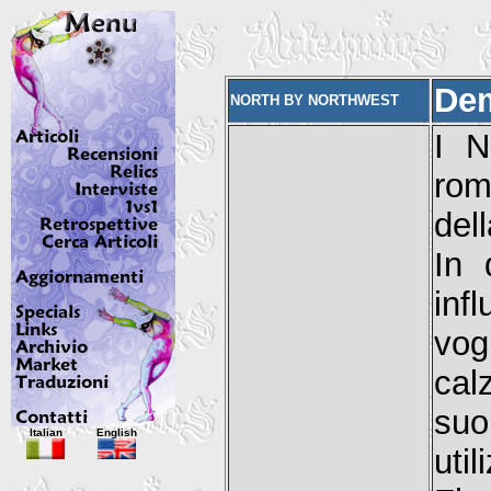
De
NORTH BY NORTHWEST
I N
rom
dell
In 
inf
vog
ca
suo
Italian
English
uti