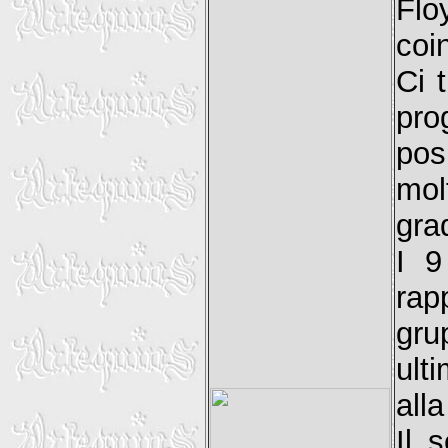
Flo
coi
Ci 
pro
pos
mo
gra
I 9
rap
gru
ult
alla
Il 