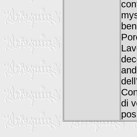
con
my
ben
Por
Lav
dec
and
del
Con
di 
pos