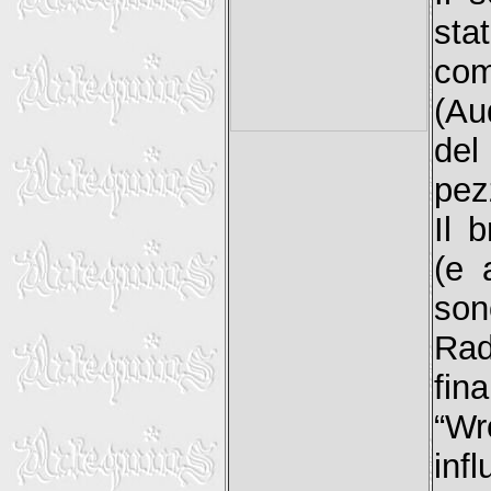
sta
com
(Au
del
pez
Il 
(e 
son
Rad
fin
“Wr
inf