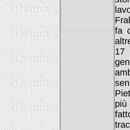
lav
Fra
fa 
alt
17 
gen
amb
sen
Pie
più
fat
tra