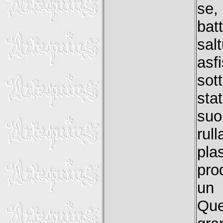
se,
ba
sa
asf
sot
sta
suo
rul
pla
pro
un 
Que