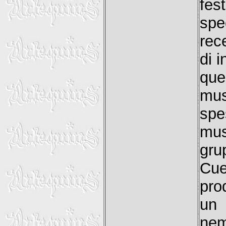
fes
spe
rec
di 
que
mus
spe
mus
gru
Cue,
pro
un 
ne