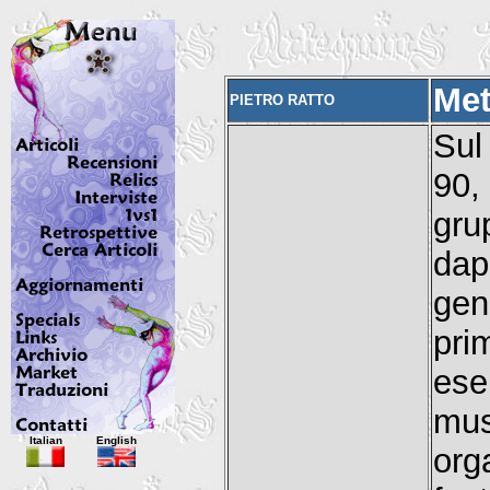
Met
PIETRO RATTO
Sul
90, 
gr
dap
gen
pri
ese
mus
Italian
English
org