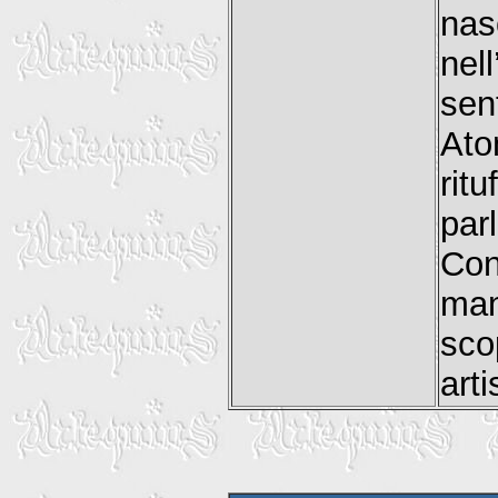
nas
nel
sen
Ato
rit
par
Con
man
sco
arti