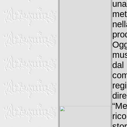
una
met
nel
pro
Ogg
mus
da
com
reg
dir
“Me
rico
stor