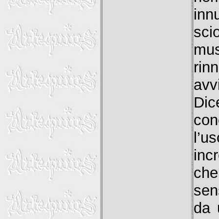
inn
sci
mus
rin
avvi
Dic
con
l’u
inc
ch
sen
da 