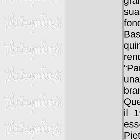
gra
su
fon
Bas
qu
ren
“Pa
una
bran
Que
il 
ess
Pi