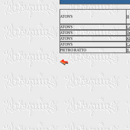
ATON'S
H
ATON'S
Ca
ATON'S
Dr
ATON'S
K
ATON'S
C
PIETRO RATTO
Il