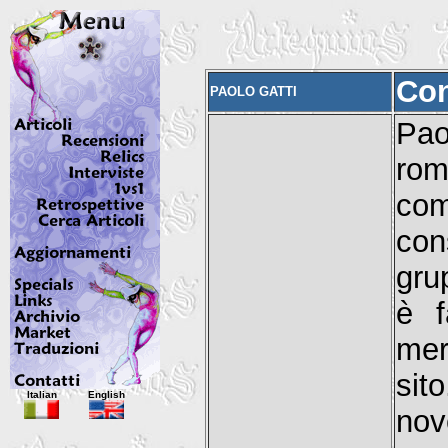
Con
PAOLO GATTI
Pao
rom
com
con
gru
è f
mer
sit
Italian
English
nov