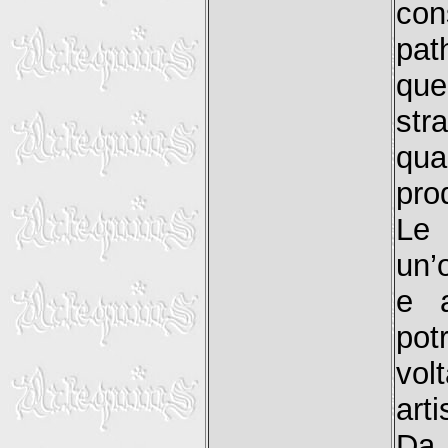
con
pat
que
str
qua
pro
Le 
un’
e a
pot
vol
arti
Da 