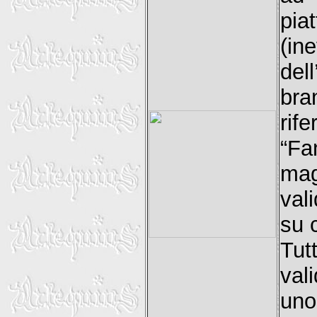
pia
(in
del
bra
rif
“Fa
mag
val
su 
Tu
val
un