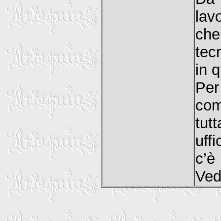
lav
che
tec
in q
Per
com
tut
uff
c’è
Ved