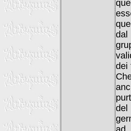
que
ess
que
dal
grup
val
dei
Che
an
pur
del
ger
ad 