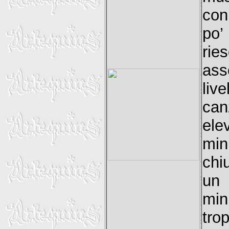
con
po’
rie
ass
liv
can
ele
min
chi
un
min
tro