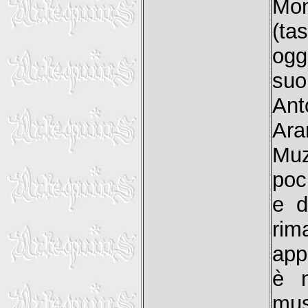
Mon
(ta
ogg
suo
Ant
Ara
Muz
poc
e d
rim
app
è n
mus