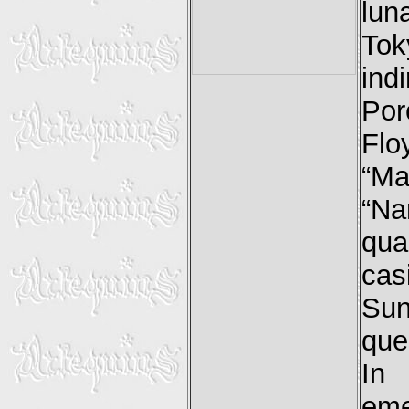
lun
Tok
ind
Por
Flo
“Ma
“Na
qua
cas
Sun
que
In 
eme