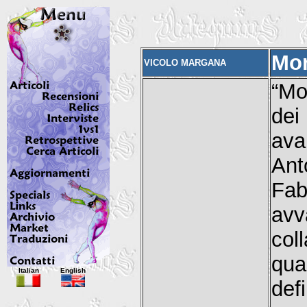
Mor
VICOLO MARGANA
“Mo
dei
ava
Ant
Fab
avv
col
qu
Italian
English
def