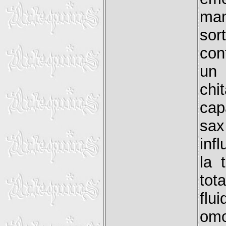
man
sor
con
un 
chi
cap
sax
infl
la 
tot
flu
omo