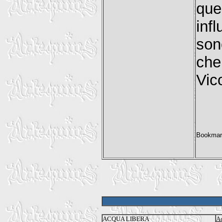
que
inf
son
che
Vic
ACQUA LIBERA
Ac