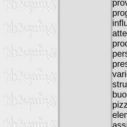
pro
pro
inf
att
pro
per
pre
var
str
buo
piz
el
ass