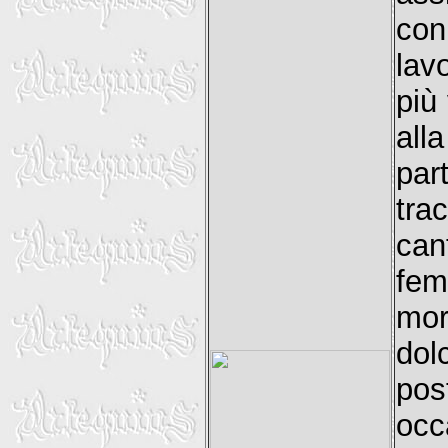
con
lav
più
all
par
tra
can
fem
mor
dol
pos
occ