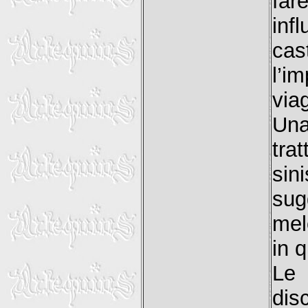
far
inf
cas
l’i
via
Una
tra
si
sug
mel
in 
Le 
dis