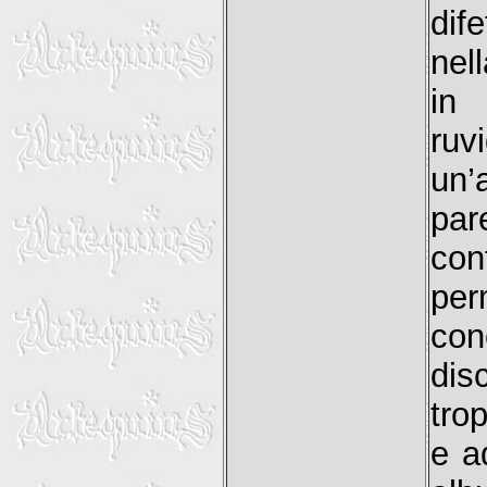
dif
nel
in
ruv
un’
par
con
per
con
dis
tro
e a