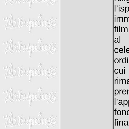
l’i
imm
fil
al
cel
ord
cui
rim
pre
l’a
fon
fin