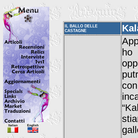
Kal
IL BALLO DELLE
CASTAGNE
App
ho
opp
put
con
inc
“Ka
sti
Italian
English
gal