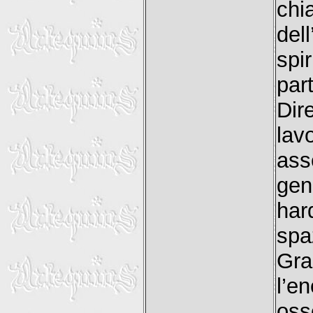
ch
del
spi
par
Dir
lavo
ass
gen
har
spa
Gr
l’
oss