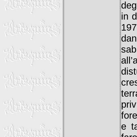
deg
in 
197
dan
sab
all
di
cre
te
pri
for
e t