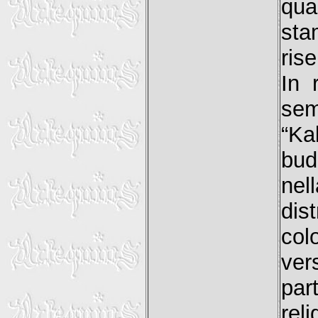
qua
sta
rise
In 
se
“Ka
bud
ne
dis
col
ver
par
rel