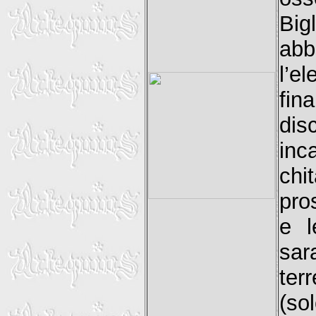
Bi
abb
l’e
fin
dis
inc
chi
pro
e l
sar
ter
(so