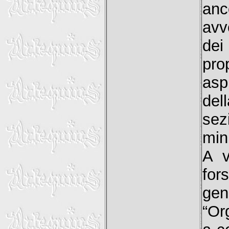
an
avv
dei
pro
asp
del
se
min
A v
for
gen
“Or