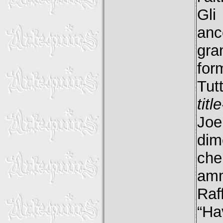
Gli
anc
gra
for
Tut
titl
Joe
dim
che
amm
Raff
“Ha