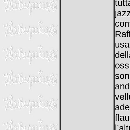
tut
jaz
com
Raf
usa
del
oss
son
an
vel
ade
fla
l’al