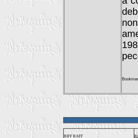
a c
deb
no
ame
198
pec
RIFF RAFF
Ri