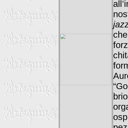
all
nos
jaz
che
for
chi
for
Aur
“Go
bri
org
osp
pez