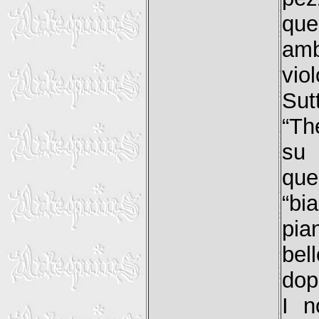
qu
amb
vio
Sut
“Th
su 
que
“bi
pia
bel
dop
I n