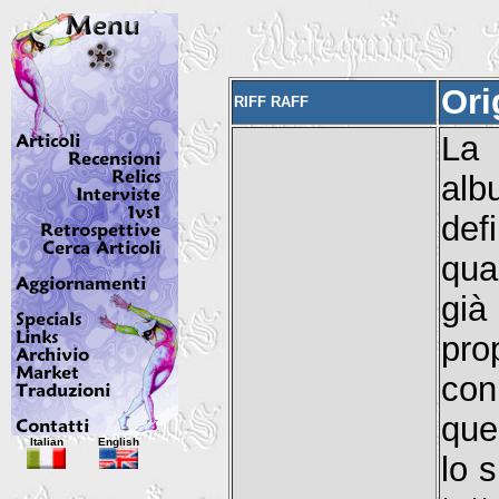
Ori
RIFF RAFF
La 
alb
def
qua
già
pro
con
que
Italian
English
lo 