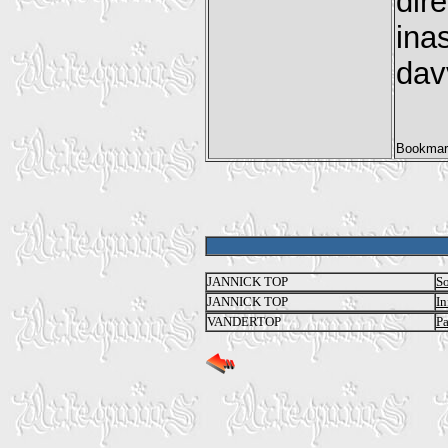
di
ina
dav
JANNICK TOP
So
JANNICK TOP
In
VANDERTOP
Pa