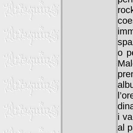
roc
coe
imm
spaz
o p
Ma
pre
alb
l’o
din
i va
al 