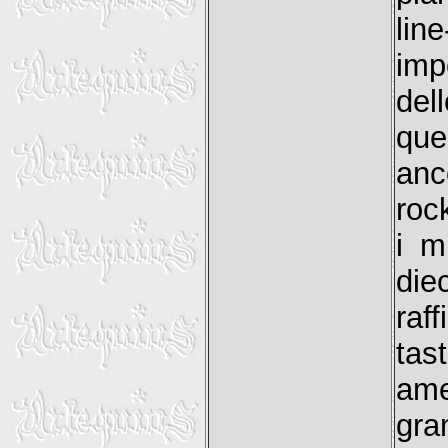
lin
imp
del
que
anc
roc
i m
die
raf
tast
ame
gra