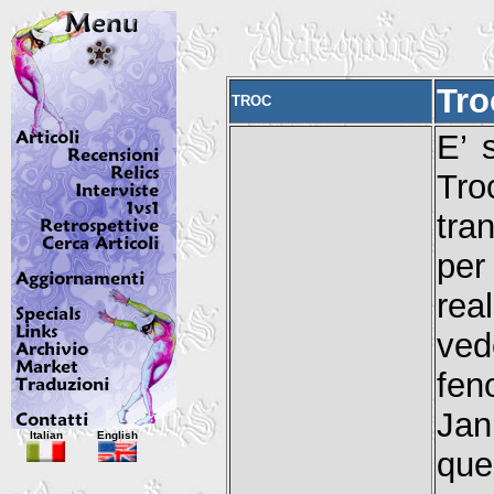
Tro
TROC
E’ 
Tro
tra
per
rea
ved
fen
Ja
Italian
English
que