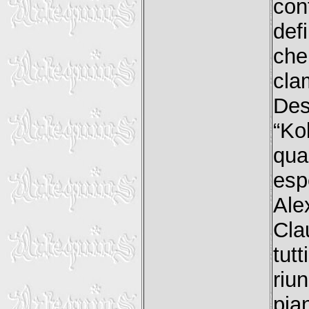
con
def
che
cl
De
“Ko
qua
esp
Ale
Cla
tut
riu
pia