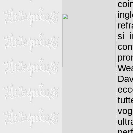
coi
ing
ref
si 
con
pro
Wea
Dav
ecc
tut
vog
ult
per