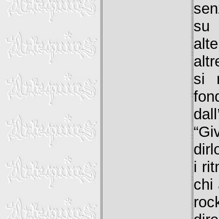
sen
su 
alt
alt
si 
fon
dal
“Gi
dirl
i ri
chi
roc