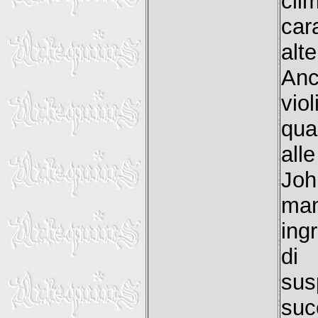
cl
car
alte
Anc
vi
qua
all
Joh
man
ing
di
sus
suc