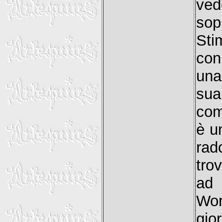
ved
sopr
Sti
con
una
sua 
com
è u
rad
tro
ad 
Wor
gi