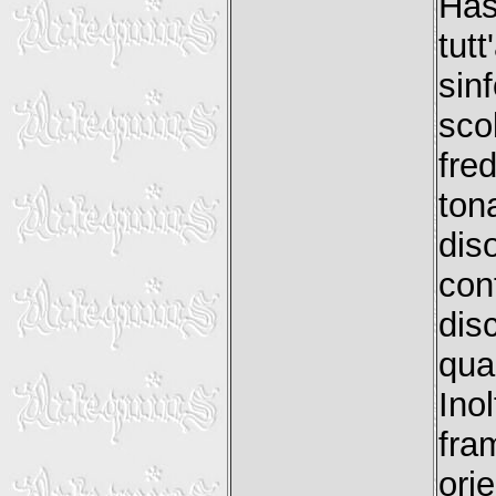
Has
tut
sin
sco
fre
ton
dis
con
dis
qua
Ino
fra
ori