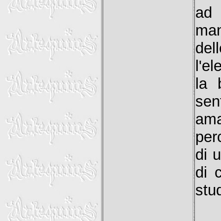
ad 
man
del
l'e
la 
sen
am
per
di 
di 
stud