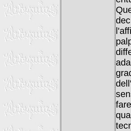
Que
de
l'a
pal
dif
ad
gra
del
sen
far
qua
tec