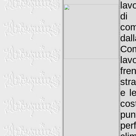
lav
di 
com
dal
Com
lav
fre
str
e le
co
pun
per