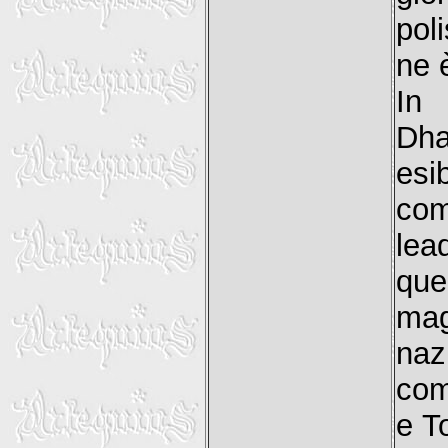
pol
ne 
In 
Dh
esi
co
lea
que
ma
naz
com
e To