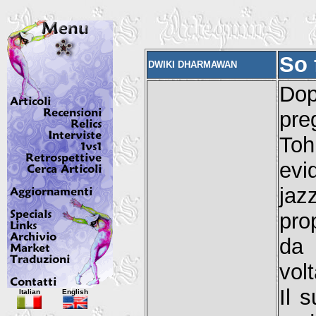
So 
DWIKI DHARMAWAN
Dop
pre
To
evi
jaz
pro
da 
vol
Italian
English
Il s