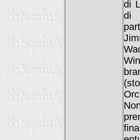
di 
di
par
Ji
Wac
Win
bra
(st
Or
Non
pre
fi
ent