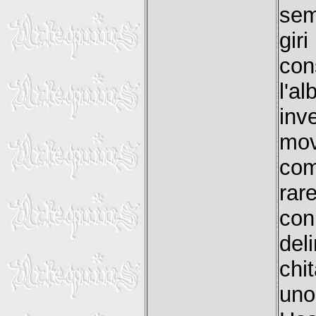
sem
gir
con
l'a
inv
mov
com
rar
con
del
chi
uno