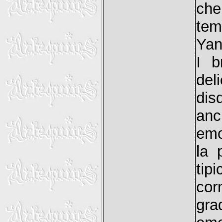
che
tem
Yan
I b
de
dis
an
emo
la 
tip
cor
gr