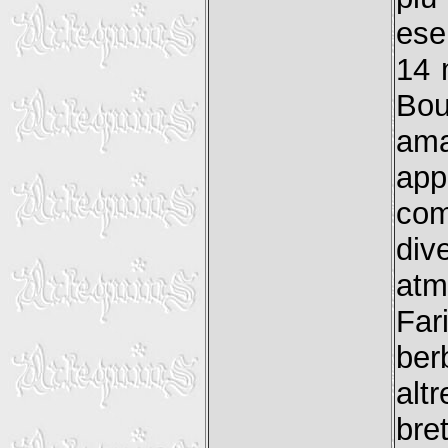
ese
14 
Bou
ama
app
com
div
atm
Far
ber
alt
bre