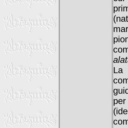
pri
(na
mar
pio
com
ala
La 
com
gui
per
(id
com