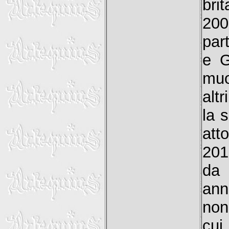
bri
200
par
e G
muo
alt
la 
att
201
da 
ann
non
cui