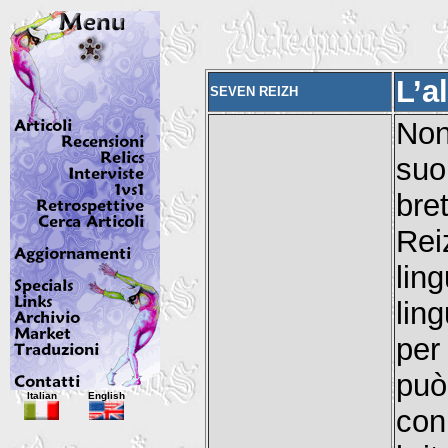
L’a
SEVEN REIZH
Non
suo
bre
Rei
lin
lin
per
pu
Italian
English
con