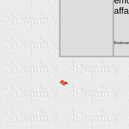
em
aff