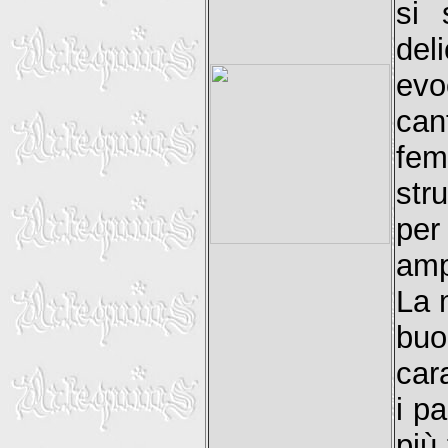
si 
del
evo
can
fem
str
per
amp
La 
bu
car
i pa
più