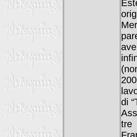
Est
ori
Mer
par
ave
inf
(no
200
lav
di 
Ass
tre
Fra