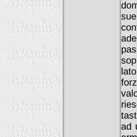
dom
sue
co
ade
pas
sop
lat
for
val
rie
tas
ad 