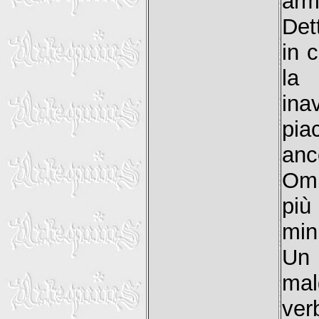
arm
Det
in 
la
ina
pia
anc
Omb
più
min
Un 
mal
ve