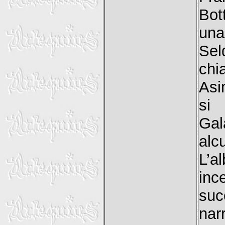
Bot
una
Sel
chi
Asi
si 
Gal
alc
L’a
inc
su
nar