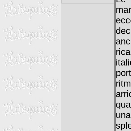
man
ecc
dec
anc
ric
ita
por
rit
arr
qua
una
sp