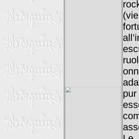
roc
(vi
for
al
esc
ruo
onn
adat
pur
ess
co
ass
Le 