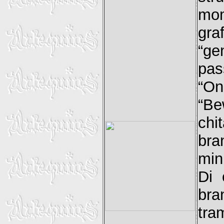
mom
gra
“ge
pas
“On
“Be
chi
bra
min
Di 
bra
tra