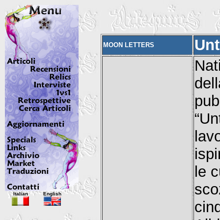
Unt
MOON LETTERS
Nat
del
pub
“Un
lav
isp
le c
sco
Italian
English
cin