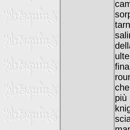
cam
sor
tar
sal
del
ult
fin
rou
che
più
kni
sci
man