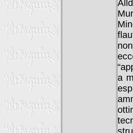
All
Mur
Min
fla
no
ecc
“ap
a m
esp
amm
ott
tec
stru