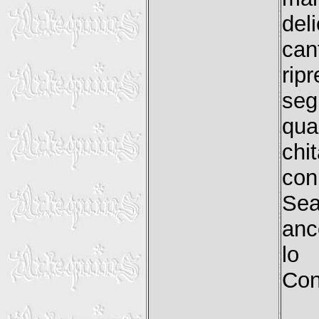
del
can
rip
seg
qua
chi
con
Sea
anc
lo
Con