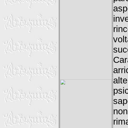
asp
in
rin
vol
suc
Ca
arr
al
psi
sap
non
rim