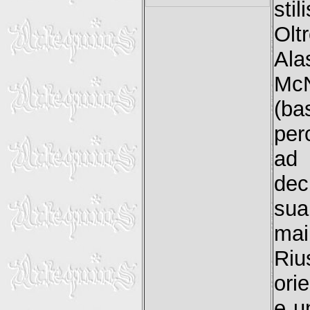
stili
Olt
Ala
McN
(ba
per
ad
dec
sua
mai
Ri
ori
e u