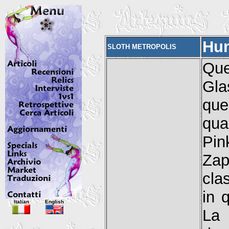
Hu
SLOTH METROPOLIS
Que
Gla
que
qua
Pin
Zap
cla
in 
Italian
English
La 