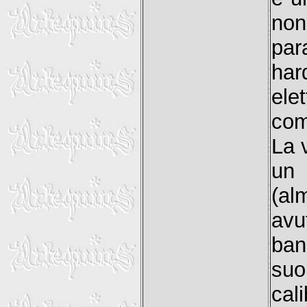
non
par
har
ele
com
La 
un 
(al
avu
ban
suo
cal