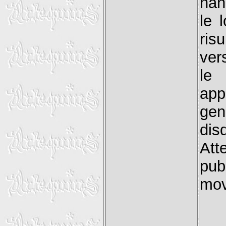
han
le 
ris
ver
le
app
gen
dis
At
pu
mov