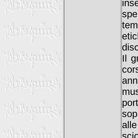
ins
spe
tem
eti
dis
Il 
cor
ann
mus
por
sop
al
sci