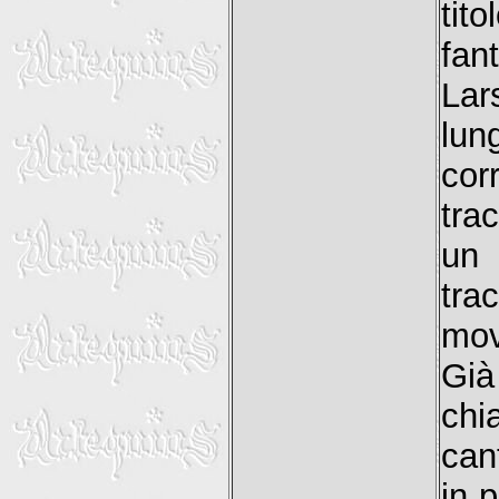
ti
fan
Lar
lun
cor
tra
un 
tra
mov
Già
chi
can
in p