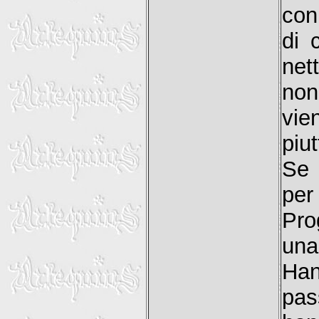
con
di 
net
non
vie
piu
Se 
per
Pro
una
Han
pas