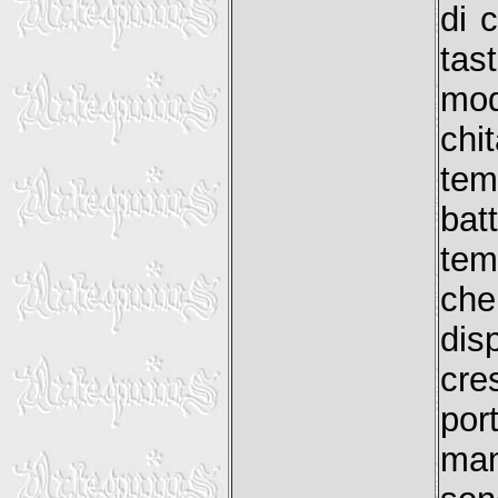
di 
tas
mod
chi
tem
batt
tem
ch
dis
cre
po
man