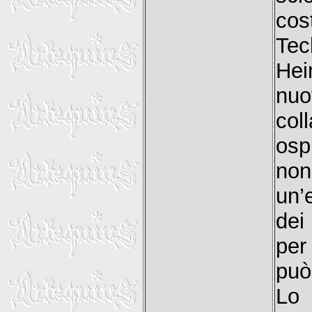
co
Tec
Hei
nuo
col
osp
non
un’
dei
per
può 
Lo 