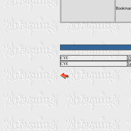
CYE
Th
CYE
Ta