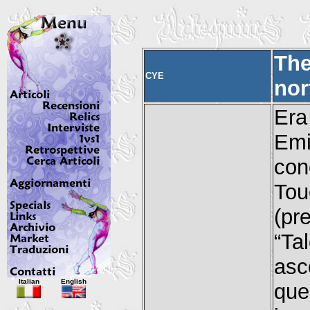
The
CYE
nor
Era
Emi
con
To
(pr
“Ta
asc
Italian
English
que