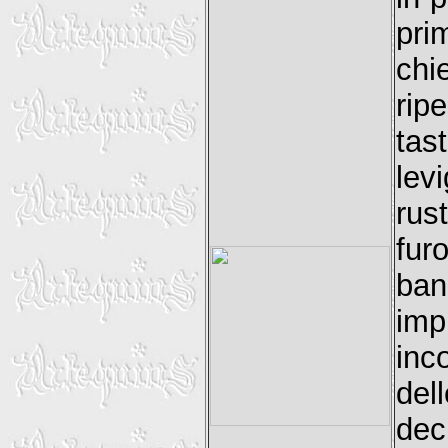
pri
chi
rip
tas
lev
rus
fur
ba
imp
inc
del
dec