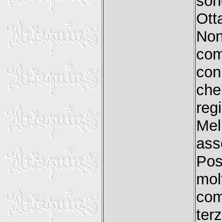
son
Ott
Non
com
con
che
reg
Mel
ass
Pos
mol
com
ter