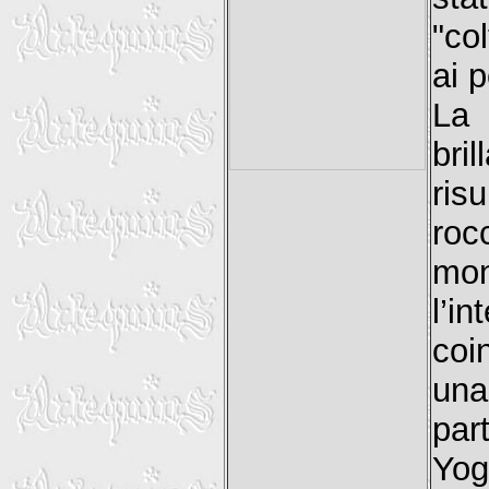
"co
ai 
La
bril
ris
roc
mo
l’
coi
una
part
Yo