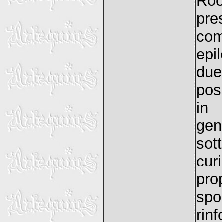
Ro
pre
com
epi
due
pos
in
ge
sot
cur
pr
spo
rin