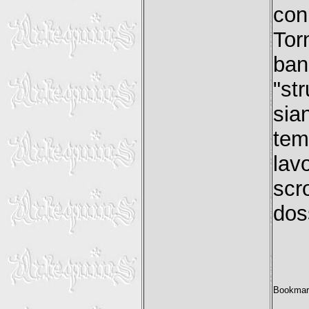
con
Tor
ban
"st
sia
tem
lav
scr
dos