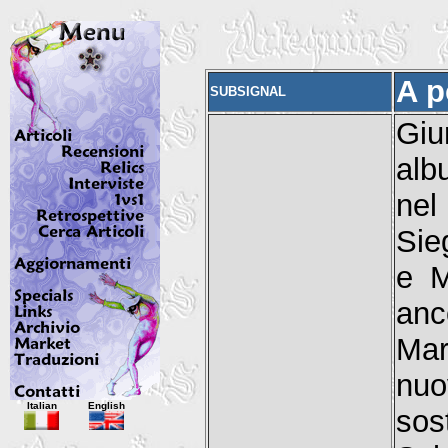
A p
SUBSIGNAL
Giu
alb
nel
Sie
e M
anc
Mar
nuo
Italian
English
sos