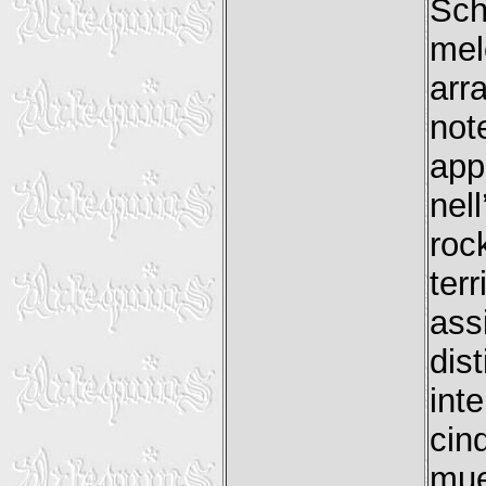
Sch
mel
arr
not
app
nel
roc
ter
ass
dis
int
cin
mue