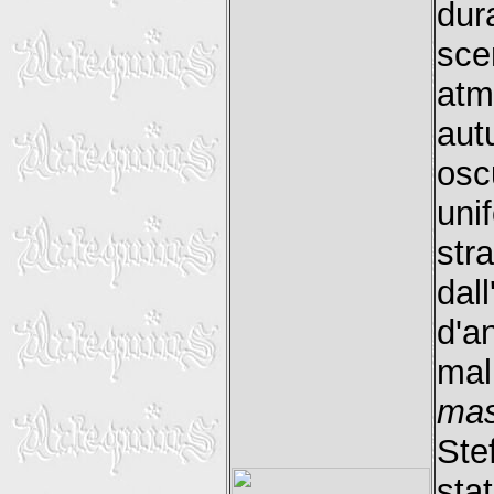
dur
sc
atm
aut
os
uni
str
dal
d'a
mal
ma
Ste
sta