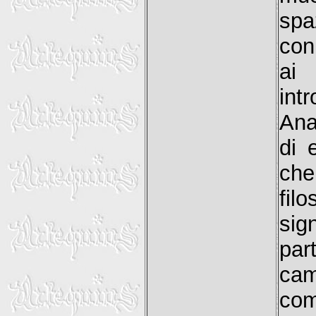
spa
con
ai
int
Ana
di 
che
fil
sig
par
cam
co