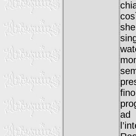
chi
cos
she
sin
wat
mom
se
pre
fin
pro
ad 
l’i