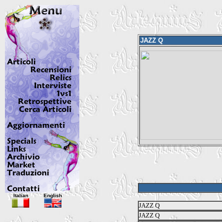
JAZZ Q
Italian
English
JAZZ Q
JAZZ Q