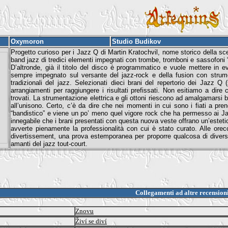
Oxymoron
Studio Budikov
Progetto curioso per i Jazz Q di Martin Kratochvil, nome storico della 
band jazz di tredici elementi impegnati con trombe, tromboni e sassofoni 
D’altronde, già il titolo del disco è programmatico e vuole mettere in 
sempre impegnato sul versante del jazz-rock e della fusion con strumen
tradizionali del jazz. Selezionati dieci brani del repertorio dei Jazz Q 
arrangiamenti per raggiungere i risultati prefissati. Non esitiamo a dire c
trovati. La strumentazione elettrica e gli ottoni riescono ad amalgamarsi 
all’unisono. Certo, c’è da dire che nei momenti in cui sono i fiati a pre
“bandistico” e viene un po’ meno quel vigore rock che ha permesso ai Ja
innegabile che i brani presentati con questa nuova veste offrano un’estetic
avverte pienamente la professionalità con cui è stato curato. Alle orecc
divertissement, una prova estemporanea per proporre qualcosa di diverso 
amanti del jazz tout-court.
Collegamenti ad altre recension
Znovu
Živí se diví