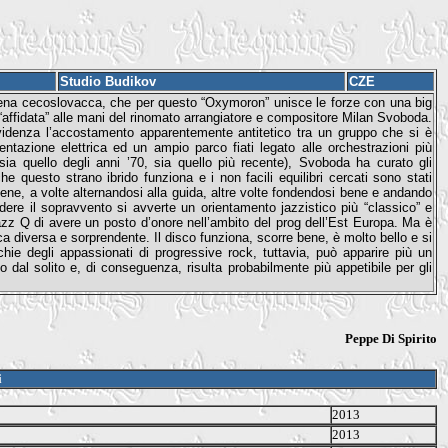
Studio Budikov
CZE
scena cecoslovacca, che per questo “Oxymoron” unisce le forze con una big
“affidata” alle mani del rinomato arrangiatore e compositore Milan Svoboda.
evidenza l’accostamento apparentemente antitetico tra un gruppo che si è
tazione elettrica ed un ampio parco fiati legato alle orchestrazioni più
(sia quello degli anni ’70, sia quello più recente), Svoboda ha curato gli
he questo strano ibrido funziona e i non facili equilibri cercati sono stati
bene, a volte alternandosi alla guida, altre volte fondendosi bene e andando
ndere il sopravvento si avverte un orientamento jazzistico più “classico” e
zz Q di avere un posto d’onore nell’ambito del prog dell’Est Europa. Ma è
a diversa e sorprendente. Il disco funziona, scorre bene, è molto bello e si
hie degli appassionati di progressive rock, tuttavia, può apparire più un
dal solito e, di conseguenza, risulta probabilmente più appetibile per gli
Peppe Di Spirito
i
2013
2013