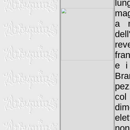
lu
mag
a m
del
rev
fra
e i
Bra
pez
col
dim
ele
non