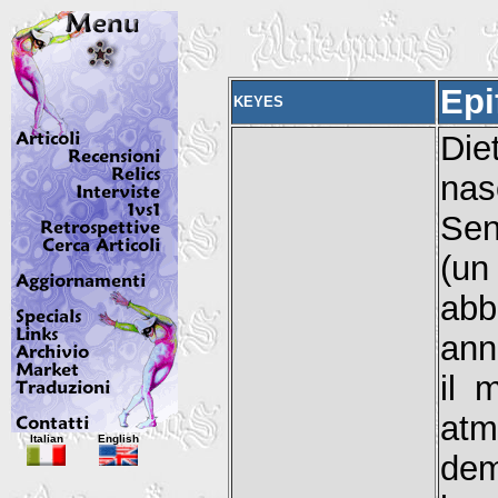
Epi
KEYES
Di
nasc
Sen
(un
abb
anni
il 
atmo
Italian
English
dem