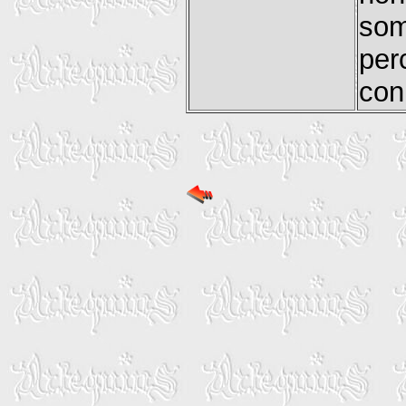
som
per
con