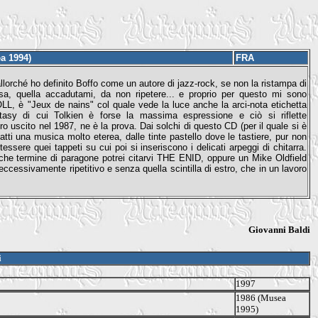
a 1994)
FRA
lorché ho definito Boffo come un autore di jazz-rock, se non la ristampa di
osa, quella accadutami, da non ripetere... e proprio per questo mi sono
OLL, è "Jeux de nains" col quale vede la luce anche la arci-nota etichetta
antasy di cui Tolkien è forse la massima espressione e ciò si riflette
o uscito nel 1987, ne è la prova. Dai solchi di questo CD (per il quale si è
fatti una musica molto eterea, dalle tinte pastello dove le tastiere, pur non
ssere quei tappeti su cui poi si inseriscono i delicati arpeggi di chitarra.
lche termine di paragone potrei citarvi THE ENID, oppure un Mike Oldfield
ccessivamente ripetitivo e senza quella scintilla di estro, che in un lavoro
Giovanni Baldi
i
1997
1986 (Musea
1995)