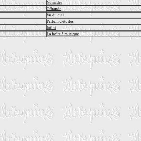
Nomades
Offrande
Vu du ciel
Parfum d'étoiles
Infini
La boîte à musique