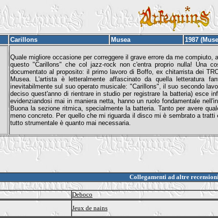
Carillons
Musea
1987 (Muse
Quale migliore occasione per correggere il grave errore da me compiuto, al
questo "Carillons" che col jazz-rock non c'entra proprio nulla! Una c
documentato al proposito: il primo lavoro di Boffo, ex chitarrista dei TR
Musea. L'artista è letteralmente affascinato da quella letteratura f
inevitabilmente sul suo operato musicale: "Carillons", il suo secondo lavor
deciso quest'anno di rientrare in studio per registrare la batteria) esce in
evidenziandosi mai in maniera netta, hanno un ruolo fondamentale nell'inte
Buona la sezione ritmica, specialmente la batteria. Tanto per avere qua
meno concreto. Per quello che mi riguarda il disco mi è sembrato a tratti e
tutto strumentale è quanto mai necessaria.
Collegamenti ad altre recension
Deboco
Jeux de nains