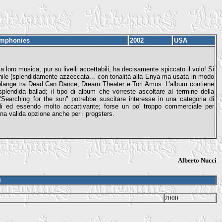
ymphonies
2002
USA
ro musica, pur su livelli accettabili, ha decisamente spiccato il volo! Si
nile (splendidamente azzeccata... con tonalità alla Enya ma usata in modo
 mélange tra Dead Can Dance, Dream Theater e Tori Amos. L'album contiene
plendida ballad; il tipo di album che vorreste ascoltare al termine della
"Searching for the sun" potrebbe suscitare interesse in una categoria di
icali ed essendo molto accattivante; forse un po' troppo commerciale per
a valida opzione anche per i progsters.
Alberto Nucci
i
2000