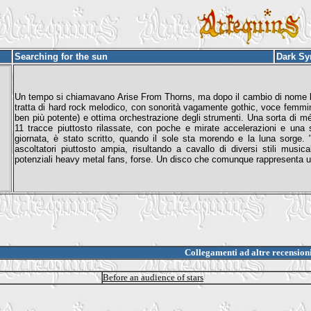
Searching for the sun
Dark S
Un tempo si chiamavano Arise From Thorns, ma dopo il cambio di nome la lo
tratta di hard rock melodico, con sonorità vagamente gothic, voce femmi
ben più potente) e ottima orchestrazione degli strumenti. Una sorta di
11 tracce piuttosto rilassate, con poche e mirate accelerazioni e una s
giornata, è stato scritto, quando il sole sta morendo e la luna sorge. 
ascoltatori piuttosto ampia, risultando a cavallo di diversi stili mus
potenziali heavy metal fans, forse. Un disco che comunque rappresenta un
Collegamenti ad altre recension
Before an audience of stars