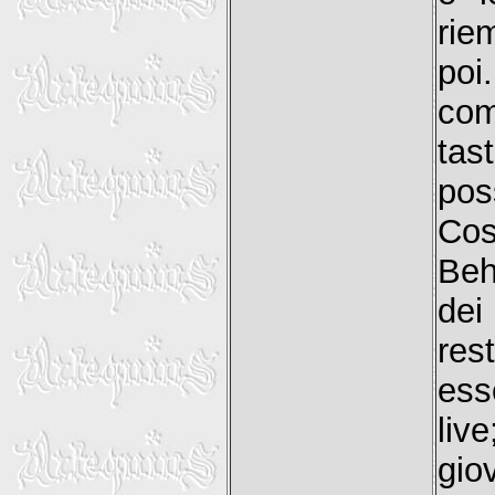
rie
po
com
tas
pos
Cos
Beh
dei
res
ess
liv
gio