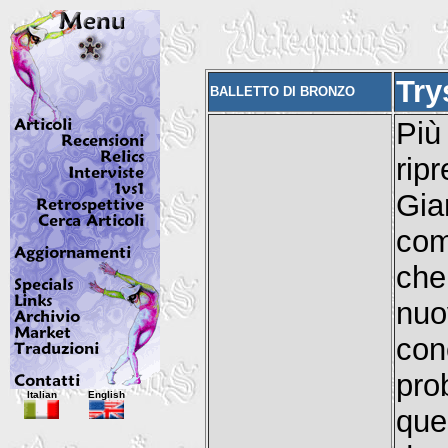
Try
BALLETTO DI BRONZO
Più
rip
Gia
com
che
nu
con
pr
Italian
English
que