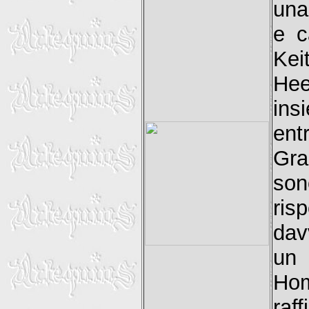
una
e c
Kei
Hee
ins
ent
Gra
son
ris
dav
un 
Hom
raff