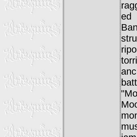
rag
ed 
Ban
str
rip
tor
anc
bat
"Mo
Moo
mon
mus