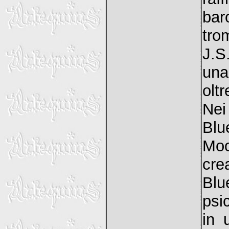
bar
tro
J.S
una
olt
Nei
Bl
Moo
cre
Bl
psi
in 