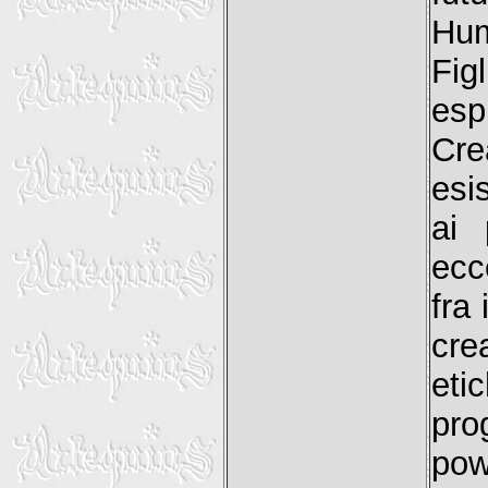
Hum
Fig
esp
Cre
esi
ai 
ecc
fra 
cre
et
pro
pow