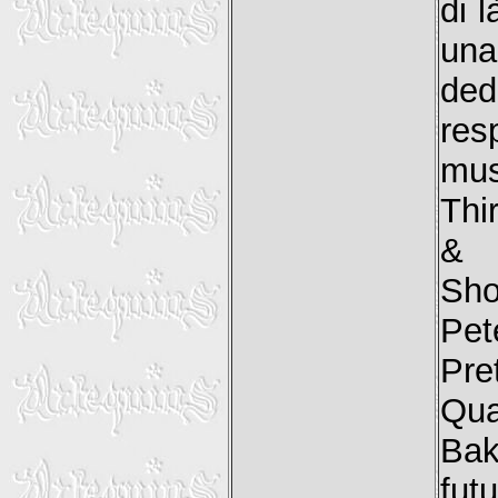
di 
una
ded
re
mus
Thi
& S
Sho
Pet
Pre
Qua
Bak
fut