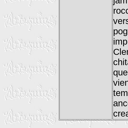
jam
roc
ver
po
imp
Cle
chi
que
vie
tem
anc
crea