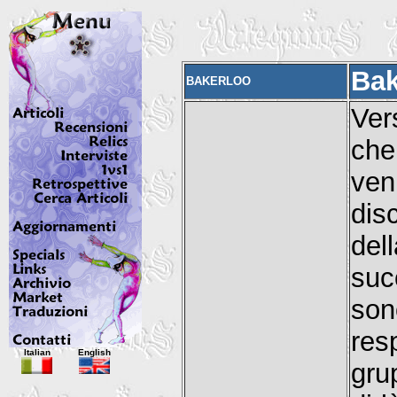
Bak
BAKERLOO
Ver
che
ven
dis
del
suc
son
res
Italian
English
gru