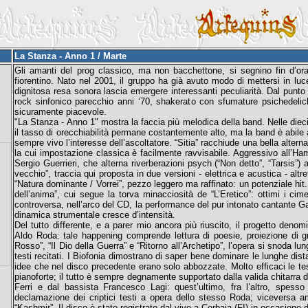
La Stanza - Anno 1 / Marte
Gli amanti del prog classico, ma non bacchettone, si segnino fin d’ora
fiorentino. Nato nel 2001, il gruppo ha già avuto modo di mettersi in luc
dignitosa resa sonora lascia emergere interessanti peculiarità. Dal punto di
rock sinfonico parecchio anni ‘70, shakerato con sfumature psichedeliche; 
sicuramente piacevole.
"La Stanza - Anno 1" mostra la faccia più melodica della band. Nelle dieci c
il tasso di orecchiabilità permane costantemente alto, ma la band è abile a
sempre vivo l’interesse dell’ascoltatore. “Sitia” racchiude una bella alterna
la cui impostazione classica è facilmente ravvisabile. Aggressivo all’Hammo
Sergio Guerrieri, che alterna riverberazioni psych (“Non detto”, “Tarsis”) a 
vecchio”, traccia qui proposta in due versioni - elettrica e acustica - alt
“Natura dominante / Vorrei”, pezzo leggero ma raffinato: un potenziale hit. A
dell’anima”, cui segue la torva minacciosità de “L’Eretico”: ottimi i c
controversa, nell’arco del CD, la performance del pur intonato cantante Gab
dinamica strumentale cresce d’intensità.
Del tutto differente, e a parer mio ancora più riuscito, il progetto deno
Aldo Roda: tale happening comprende lettura di poesie, proiezione di graf
Rosso”, “Il Dio della Guerra” e “Ritorno all’Archetipo”, l’opera si snoda lu
testi recitati. I Biofonia dimostrano di saper bene dominare le lunghe dis
idee che nel disco precedente erano solo abbozzate. Molto efficaci le te
pianoforte; il tutto è sempre degnamente supportato dalla valida chitarra 
Ferri e dal bassista Francesco Lagi: quest’ultimo, fra l’altro, spesso
declamazione dei criptici testi a opera dello stesso Roda; viceversa a
“Kashmir”. Il disco è stato registrato dal vivo a Cerbaia (FI) in occasione d