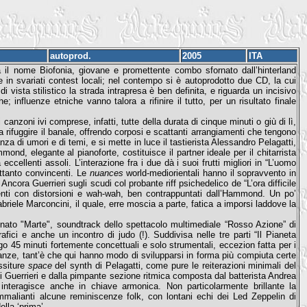
autoprod.
2005
ITA
 il nome Biofonia, giovane e promettente combo sfornato dall’hinterland
e in svariati contest locali; nel contempo si è autoprodotto due CD, la cui
 vista stilistico la strada intrapresa è ben definita, e riguarda un incisivo
influenze etniche vanno talora a rifinire il tutto, per un risultato finale
anzoni ivi comprese, infatti, tutte della durata di cinque minuti o giù di lì,
 rifuggire il banale, offrendo corposi e scattanti arrangiamenti che tengono
nza di umori e di temi, e si mette in luce il tastierista Alessandro Pelagatti,
nd, elegante al pianoforte, costituisce il partner ideale per il chitarrista
eccellenti assoli. L’interazione fra i due dà i suoi frutti migliori in “L’uomo
rettanto convincenti. Le
nuances
world-mediorientali hanno il sopravvento in
ncora Guerrieri sugli scudi col probante riff psichedelico de “L’ora difficile
imenti con distorsioni e wah-wah, ben contrappuntati dall’Hammond. Un po’
riele Marconcini, il quale, erre moscia a parte, fatica a imporsi laddove la
minato "Marte", soundtrack dello spettacolo multimediale “Rosso Azione” di
ici e anche un incontro di judo (!). Suddivisa nelle tre parti “Il Pianeta
ngo 45 minuti fortemente concettuali e solo strumentali, eccezion fatta per i
tanze, tant’è che qui hanno modo di svilupparsi in forma più compiuta certe
ssiture
space
del synth di Pelagatti, come pure le reiterazioni minimali del
di Guerrieri e dalla pimpante sezione ritmica composta dal batterista Andrea
 interagisce anche in chiave armonica. Non particolarmente brillante la
mmalianti alcune reminiscenze folk, con lontani echi dei Led Zeppelin di
ella ‘prima’.