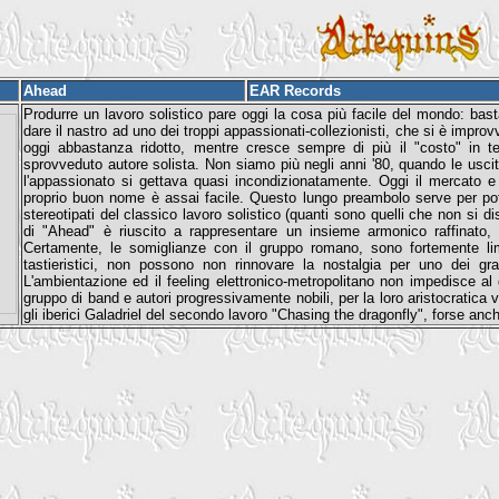
Ahead
EAR Records
Produrre un lavoro solistico pare oggi la cosa più facile del mondo: basta
dare il nastro ad uno dei troppi appassionati-collezionisti, che si è impro
oggi abbastanza ridotto, mentre cresce sempre di più il "costo" in t
sprovveduto autore solista. Non siamo più negli anni '80, quando le uscit
l'appassionato si gettava quasi incondizionatamente. Oggi il mercato 
proprio buon nome è assai facile. Questo lungo preambolo serve per pote
stereotipati del classico lavoro solistico (quanti sono quelli che non si dis
di "Ahead" è riuscito a rappresentare un insieme armonico raffinato, 
Certamente, le somiglianze con il gruppo romano, sono fortemente li
tastieristici, non possono non rinnovare la nostalgia per uno dei gr
L'ambientazione ed il feeling elettronico-metropolitano non impedisce al
gruppo di band e autori progressivamente nobili, per la loro aristocratica 
gli iberici Galadriel del secondo lavoro "Chasing the dragonfly", forse anch