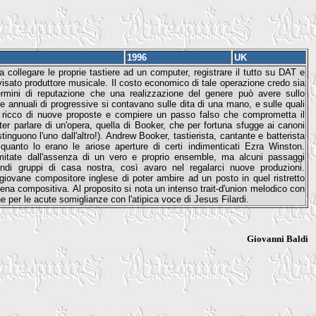
1996
UK
 collegare le proprie tastiere ad un computer, registrare il tutto su DAT e
vvisato produttore musicale. Il costo economico di tale operazione credo sia
ermini di reputazione che una realizzazione del genere può avere sullo
e annuali di progressive si contavano sulle dita di una mano, e sulle quali
e ricco di nuove proposte e compiere un passo falso che comprometta il
r parlare di un'opera, quella di Booker, che per fortuna sfugge ai canoni
tinguono l'uno dall'altro!). Andrew Booker, tastierista, cantante e batterista
quanto lo erano le ariose aperture di certi indimenticati Ezra Winston.
mitate dall'assenza di un vero e proprio ensemble, ma alcuni passaggi
andi gruppi di casa nostra, così avaro nel regalarci nuove produzioni.
 giovane compositore inglese di poter ambire ad un posto in quel ristretto
vena compositiva. Al proposito si nota un intenso trait-d'union melodico con
e per le acute somiglianze con l'atipica voce di Jesus Filardi.
Giovanni Baldi