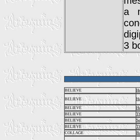
mes
a 
con
dig
3 b
BELIEVE
Ho
BELIEVE
Ho
BELIEVE
Ho
BELIEVE
Th
BELIEVE
Se
BELIEVE
Th
COLLAGE
B