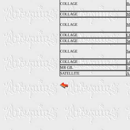
COLLAGE
B
COLLAGE
M
COLLAGE
M
COLLAGE
C
COLLAGE
Sa
COLLAGE
Sa
COLLAGE
Li
MR GIL
I 
SATELLITE
A 