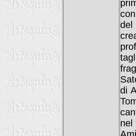
pri
con 
del
cre
pro
tag
fra
Sat
di 
Tom
can
nel 
Ami