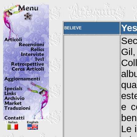
Yes
BELIEVE
Sec
Gil
Col
alb
qua
est
e c
ben
Italian
English
Le 