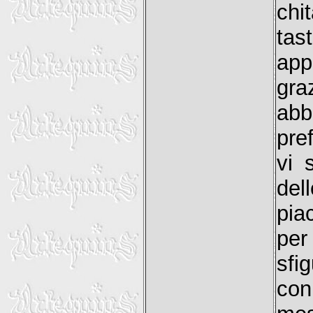
chi
tas
app
gra
abb
pref
vi 
del
pia
per
sfig
con