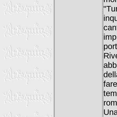
"Tu
inq
can
im
por
Riv
abb
del
fa
tem
rom
Una