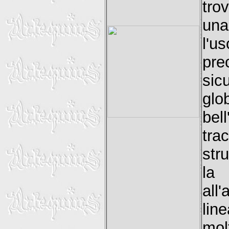
tro
una
l'u
pr
sic
gl
bel
trac
str
la 
all
lin
mol