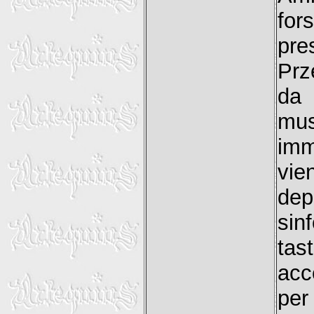
fo
pre
Prz
da 
mus
imm
vie
dep
sin
tas
acc
per