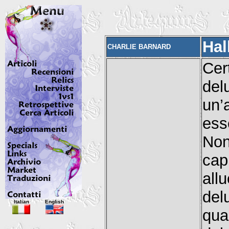
Hal
CHARLIE BARNARD
Cer
del
un’
ess
Non
cap
all
del
Italian
English
qua