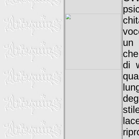
psi
chi
voce
un 
che
di 
qua
lun
deg
sti
la
rip