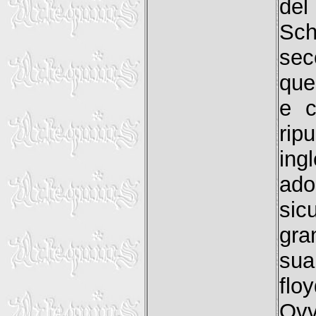
del
Sch
sec
que
e c
rip
in
ado
sic
gra
sua
floy
Ov