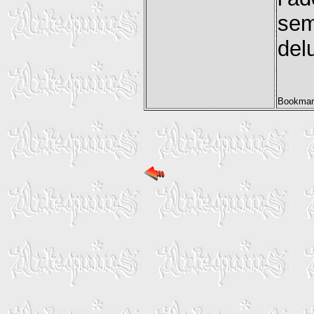
sem
delu