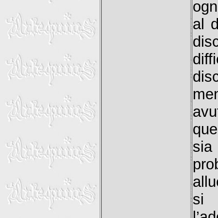
ogn
al 
dis
dif
dis
men
avu
que
sia
pr
all
si
l’a