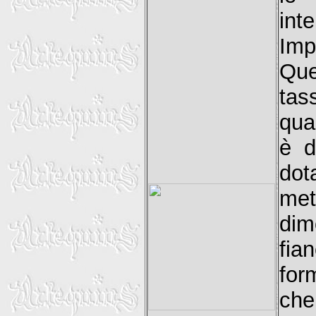
int
Imp
Que
tas
qua
è d
dot
met
dim
fia
for
che