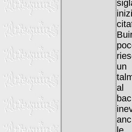
sig
ini
cit
Bui
poc
rie
un
tal
al
bac
ine
anc
le