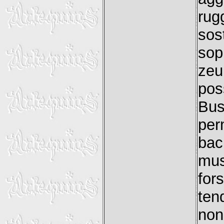
rug
sos
sop
zeu
pos
Bu
per
bac
mus
for
ten
no