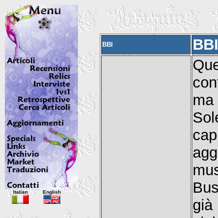
BB
BBI
Que
con
ma 
Sol
cap
ag
mus
Bus
Italian
English
già