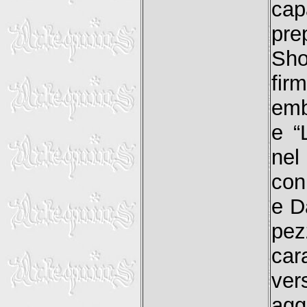
cap
pre
Sho
fir
emb
e “
nel
con
e D
pe
car
ver
agg