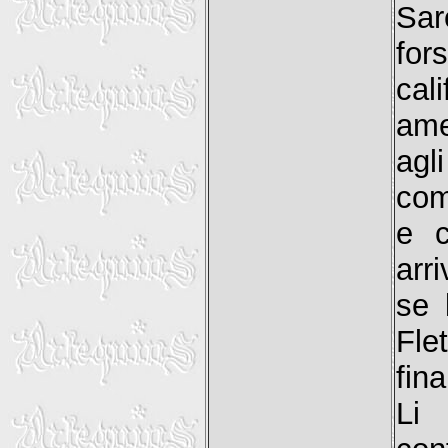
Sar
for
cal
ame
agl
com
e c
arri
se 
Fle
fin
Li