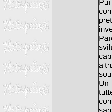
Pur
com
pre
inv
Pa
svi
cap
alt
sou
Un 
tut
com
sap