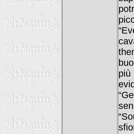
pot
pic
“E
cav
the
buo
pi
evi
“Ge
sens
“So
sfio