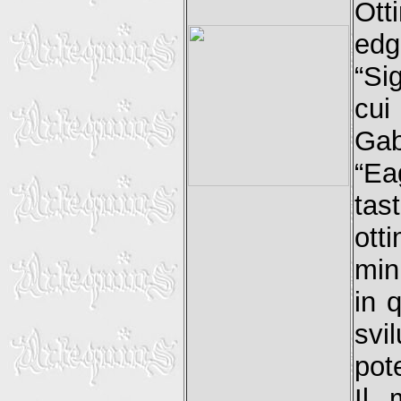
Ott
edg
“Si
cui
Gab
“Ea
tas
ott
min
in 
svi
pote
Il 