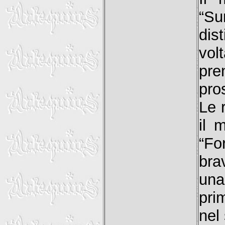
“Su
dis
vol
pr
pro
Le 
il 
“Fo
bra
una
pri
nel