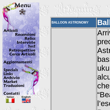
Bal
BALLOON ASTRONOMY
Ar
pre
Ast
bas
uku
alc
che
“Be
Italian
English
l’e