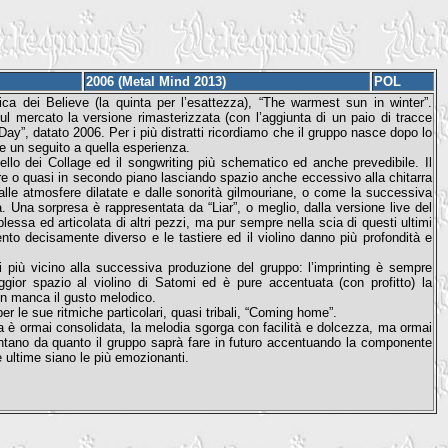
2006 (Metal Mind 2013)
POL
fica dei Believe (la quinta per l’esattezza), “The warmest sun in winter”.
 mercato la versione rimasterizzata (con l’aggiunta di un paio di tracce
ay”, datato 2006. Per i più distratti ricordiamo che il gruppo nasce dopo lo
are un seguito a quella esperienza.
ello dei Collage ed il songwriting più schematico ed anche prevedibile. Il
pre o quasi in secondo piano lasciando spazio anche eccessivo alla chitarra
dalle atmosfere dilatate e dalle sonorità gilmouriane, o come la successiva
 Una sorpresa è rappresentata da “Liar”, o meglio, dalla versione live del
essa ed articolata di altri pezzi, ma pur sempre nella scia di questi ultimi
amento decisamente diverso e le tastiere ed il violino danno più profondità e
 più vicino alla successiva produzione del gruppo: l’imprinting è sempre
ggior spazio al violino di Satomi ed è pure accentuata (con profitto) la
non manca il gusto melodico.
er le sue ritmiche particolari, quasi tribali, “Coming home”.
iva è ormai consolidata, la melodia sgorga con facilità e dolcezza, ma ormai
ntano da quanto il gruppo saprà fare in futuro accentuando la componente
e ultime siano le più emozionanti.