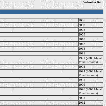
Valentino Butti
i
2006
2008
2008
2009
2010
2012
2013
1991
1991 (2003 Metal
Mind Records)
1994
1994 (2003 Metal
Mind Records)
1995
1996
1996 (2003 Metal
Mind Records)
2005
2012