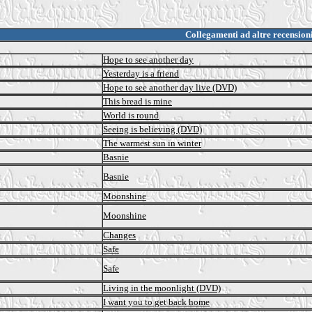
Collegamenti ad altre recension
Hope to see another day
Yesterday is a friend
Hope to see another day live (DVD)
This bread is mine
World is round
Seeing is believing (DVD)
The warmest sun in winter
Basnie
Basnie
Moonshine
Moonshine
Changes
Safe
Safe
Living in the moonlight (DVD)
I want you to get back home