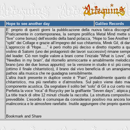
Hope to see another day
Galileo Records
E’ proprio di questi giorni la pubblicazione della nuova fatica discogra
Praticamente in contemporanea, la sempre prolifica Metal Mind mette sul
“live” come bonus) dell’esordio della band polacca, “Hope to See Another D
“split” dei Collage e grazie all’impegno del suo chitarrista, Mirek Gil, di d
L’approccio di “Hope…..” è però molto più deciso e diretto rispetto a qu
violino di Satomi (uno dei protagonisti dei lavori successivi) rimane sem
del leader. Ciò non toglie valore a brani come l’iniziale “What is Love”, 
“Needles in my brain”, dal ritornello ammiccante e amabilmente melodica.
brano (uno dei due bonus appunto): se la versione in studio è sì più compl
(ottimo il finale chitarristico), il brano dal vivo beneficia di un arrangi
pathos alla musica che ne guadagna sensibilmente.
L’altra
track
presente in duplice veste è “Pain”, probabilmente quanto di
chitarristico, ma più rarefatto e d’atmosfera. Sul palco viene dato ma
componente acustica. Da segnalare il solito bel “solo” di Gil a cui certo 
Perfetta la voce “roca” di Rozycky per la graffiante “Seven days”; atipica p
La title track di oltre 12 minuti chiude la raccolta. La struttura composit
prevedibile. L’esordio è comunque da considerarsi positivo ma ancora lo
malinconica e le atmosfere rarefatte. Inutile aggiungere che proprio quest