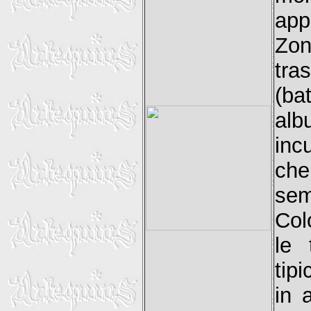
app
Zo
tra
(ba
al
inc
che
sem
Col
le 
tip
in 