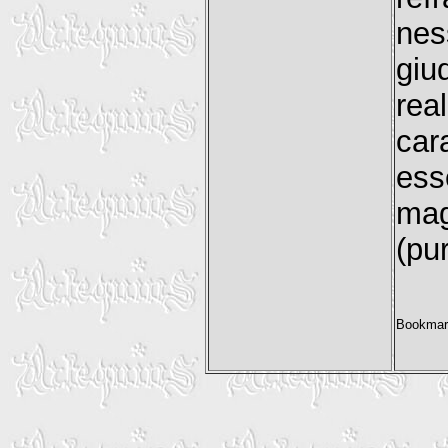
nes
gi
re
car
ess
mag
(pu