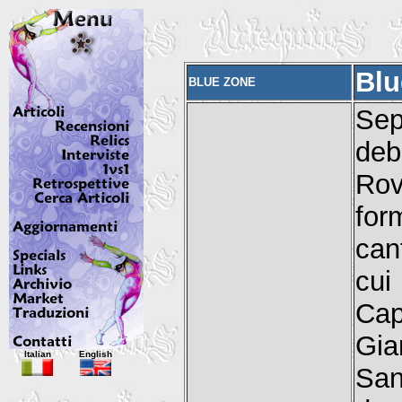
Blu
BLUE ZONE
Sep
deb
Ro
for
can
cui
Cap
Gia
Italian
English
San