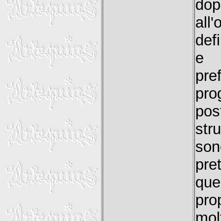
dop
all
def
e a
pre
pro
pos
str
son
pre
qu
pro
mol