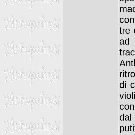
ma
con
tre
ad 
tra
Ant
ritr
di 
vio
con
dal
pu