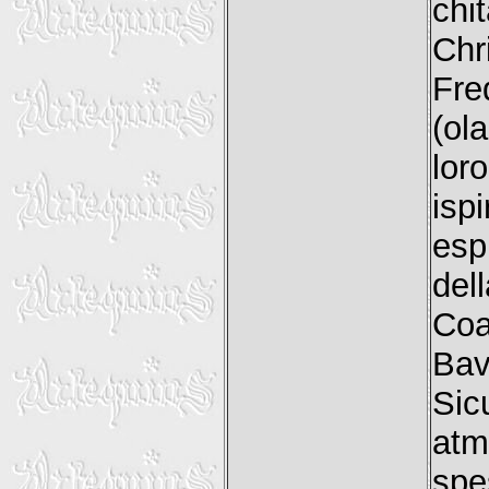
chi
Chr
Fr
(ol
lor
is
esp
del
Coa
Bav
Sic
atm
sp