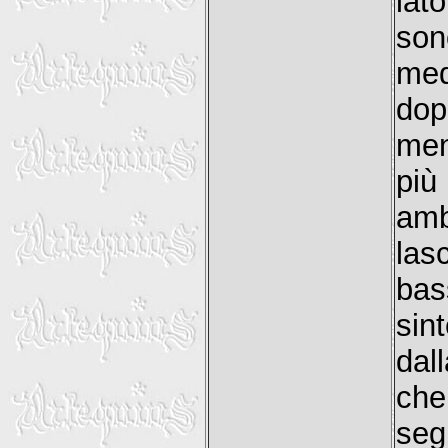
lat
son
med
dop
men
pi
amb
las
ba
sin
dall
che
seg