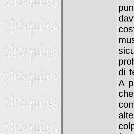
pun
dav
cos
mus
sic
pro
di 
A p
che
com
alt
col