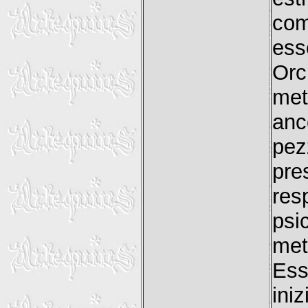
com
ess
Orc
met
anc
pe
pr
res
psi
met
Ess
ini