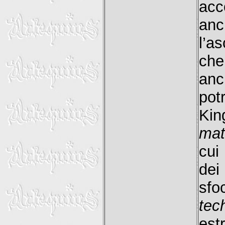
acc
an
l’a
che
anc
pot
Kin
mat
cui
dei
sfo
tec
es