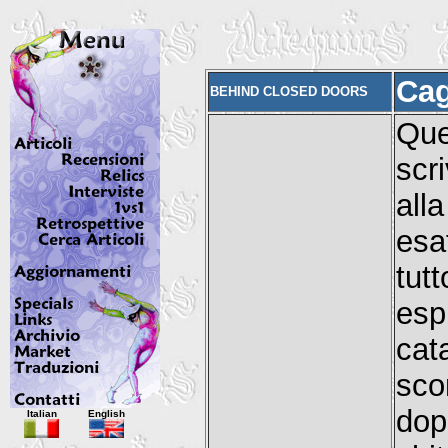
Cag
BEHIND CLOSED DOORS
Que
scr
all
esa
tu
esp
cat
sco
Italian
English
do