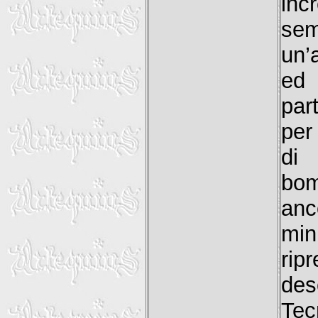
inc
sem
un’
ed 
part
per 
di
bo
anc
min
rip
desc
Tec