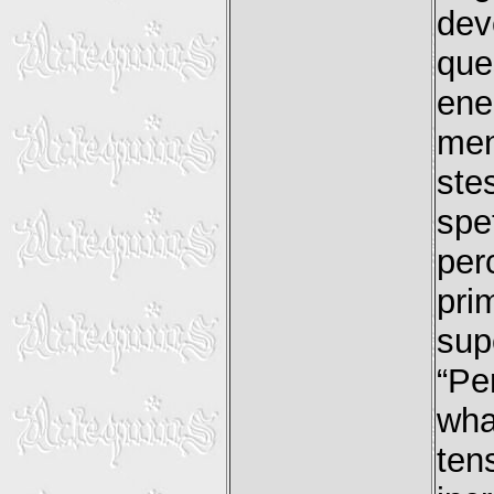
dev
qu
ene
men
ste
spe
per
pri
sup
“Pe
wha
te