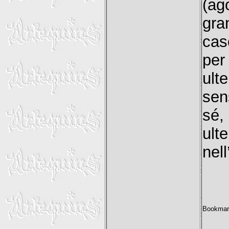
(ag
gra
cas
per
ult
sen
sé,
ult
nel