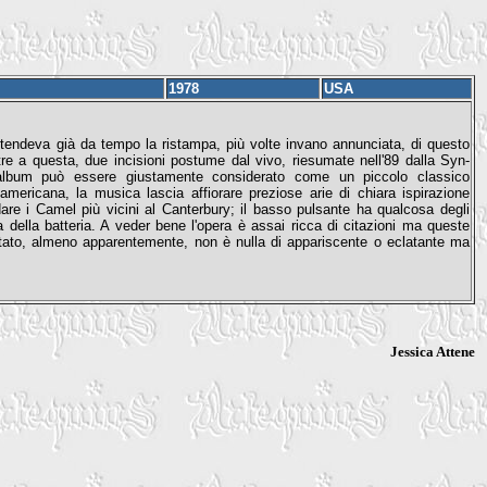
1978
USA
tendeva già da tempo la ristampa, più volte invano annunciata, di questo
ltre a questa, due incisioni postume dal vivo, riesumate nell'89 dalla Syn-
uest'album può essere giustamente considerato come un piccolo classico
mericana, la musica lascia affiorare preziose arie di chiara ispirazione
re i Camel più vicini al Canterbury; il basso pulsante ha qualcosa degli
a della batteria. A veder bene l'opera è assai ricca di citazioni ma queste
ultato, almeno apparentemente, non è nulla di appariscente o eclatante ma
Jessica Attene