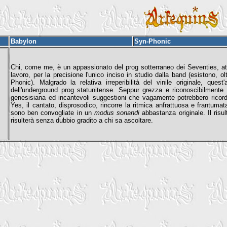
Babylon
Syn-Phonic
Chi, come me, è un appassionato del prog sotterraneo dei Seventies, at
lavoro, per la precisione l'unico inciso in studio dalla band (esistono, o
Phonic). Malgrado la relativa irreperibilità del vinile originale, q
dell'underground prog statunitense. Seppur grezza e riconoscibilmente a
genesisiana ed incantevoli suggestioni che vagamente potrebbero ricorda
Yes, il cantato, disprosodico, rincorre la ritmica anfrattuosa e frantumat
sono ben convogliate in un
modus sonandi
abbastanza originale. Il ris
risulterà senza dubbio gradito a chi sa ascoltare.