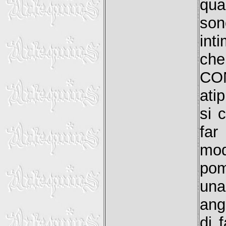
qua
so
int
che
CON
ati
si 
far
mod
pom
un
ang
di 