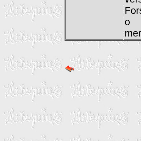
For
o 
mer