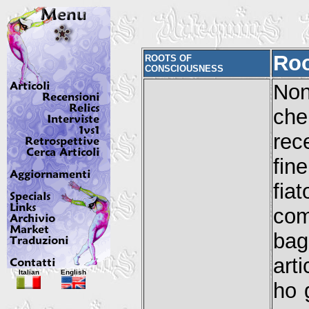
Roo
ROOTS OF
CONSCIOUSNESS
Non 
che
re
fin
fia
com
bagg
art
Italian
English
ho g