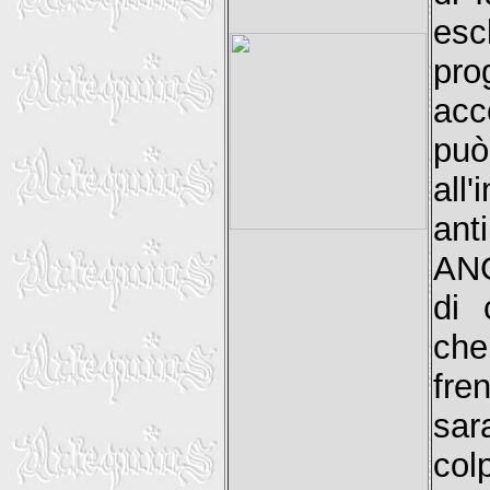
esc
pro
acc
può
all'
ant
ANG
di 
che
fre
sar
co