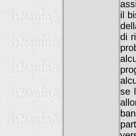
ass
il b
del
di r
pro
alc
pro
alc
se 
all
ban
par
ver