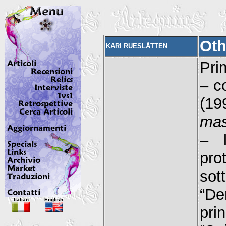
Oth
KARI RUESLÅTTEN
Pri
– c
(19
mas
– l
pro
sot
“De
Italian
English
pri