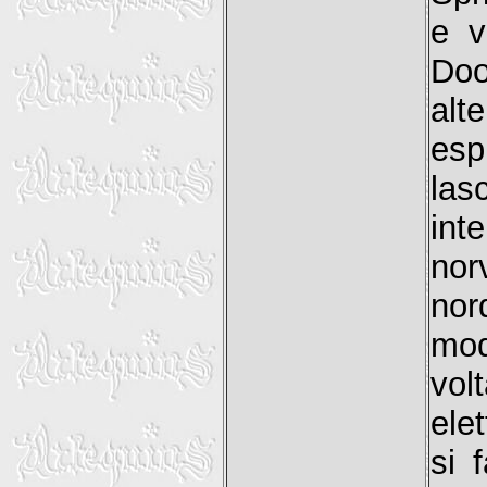
e v
Doo
alt
esp
las
int
nor
no
mod
vol
ele
si 