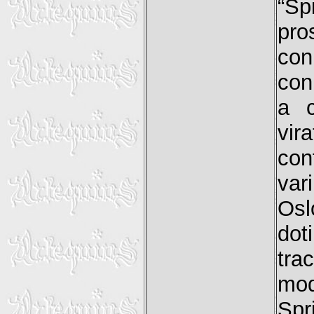
“Sp
pro
con
con
a c
vir
con
var
Osl
dot
tra
mod
Spr