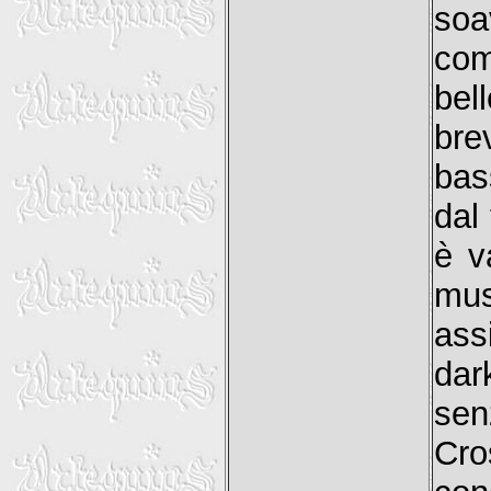
soa
com
bel
bre
bas
dal
è v
mu
ass
dar
sen
Cro