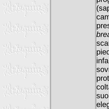
(s
ca
pre
bre
sca
pie
inf
so
pro
col
suo
ele