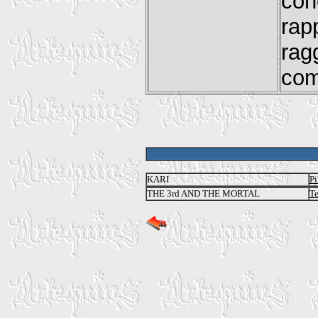
co
rap
ra
com
KARI
Pi
THE 3rd AND THE MORTAL
Te