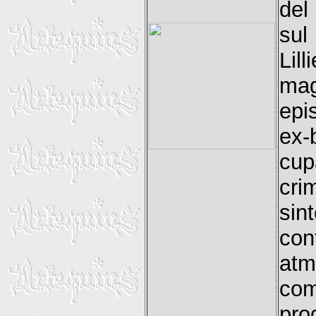
del
sul
Lil
mag
epi
ex-
cu
cr
sin
co
atm
com
pro