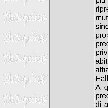
più
rip
mut
sin
pro
pre
pri
abi
aff
Hall
A q
pre
di 