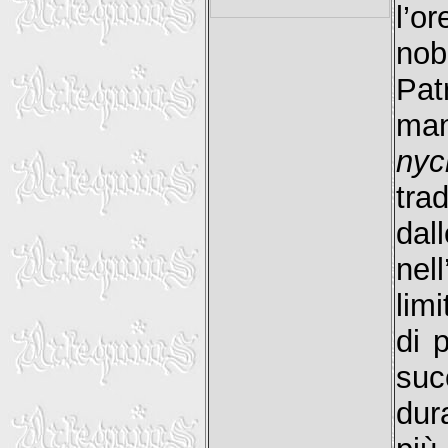
l’o
nobi
Pat
man
nyc
tra
da
nel
lim
di 
suc
dura