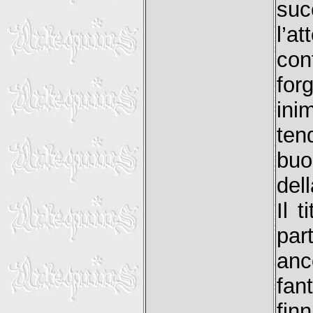
suc
l’a
con
for
ini
ten
buo
del
Il 
par
anc
fan
fi