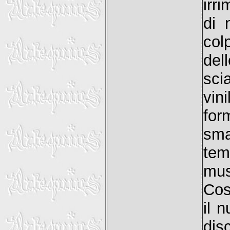
irr
di 
col
del
sci
vini
for
sma
tem
mus
Cos
il 
dis