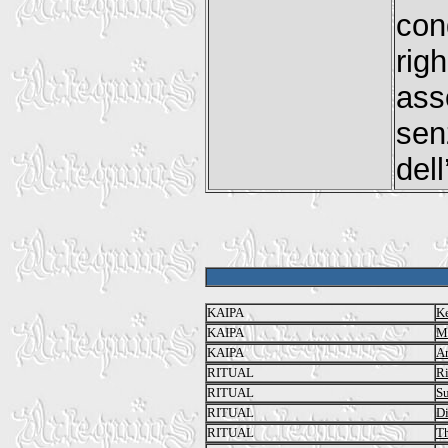
con
rig
ass
sen
del
KAIPA
K
KAIPA
M
KAIPA
An
RITUAL
Ri
RITUAL
Su
RITUAL
Di
RITUAL
Th