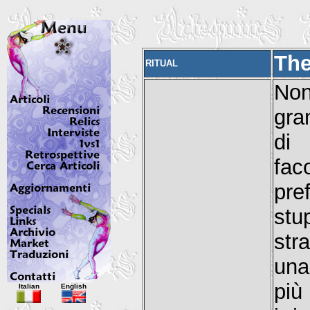
The
RITUAL
Non
gra
di 
fac
pre
stu
str
una
Italian
English
più