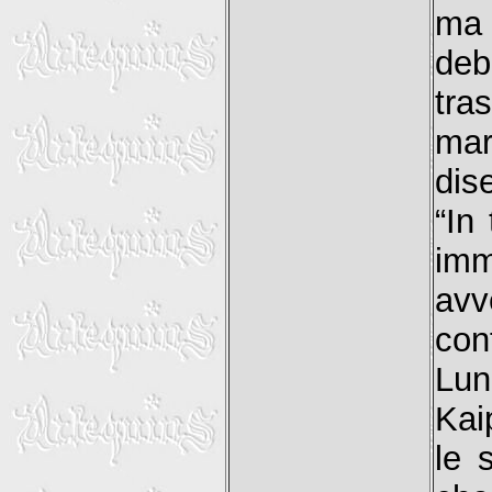
ma 
deb
tra
mar
dis
“In
im
av
co
Lun
Kai
le 