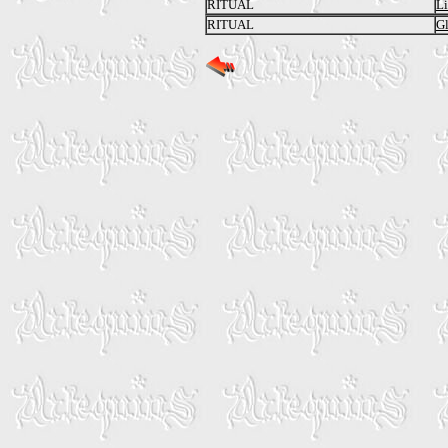
RITUAL
L
RITUAL
Gl