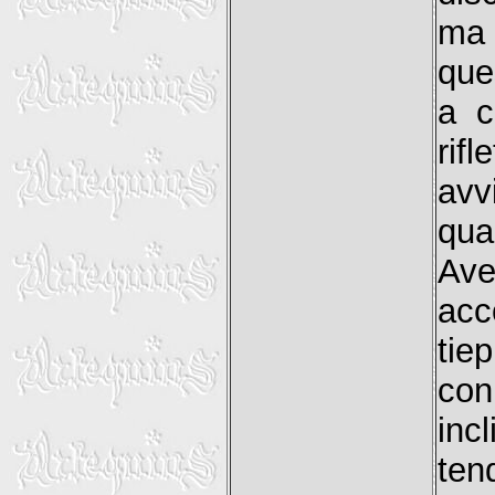
ma 
que
a c
rif
avv
qua
Ave
acc
tie
co
inc
ten