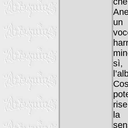
che
Ane
un 
voc
har
min
sì,
l’a
Cos
pot
ris
la 
sen