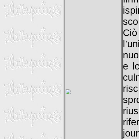
is
sco
Ci
l’u
nuov
e l
cul
ris
spr
riu
rif
jo