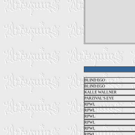
BLIND EGO
BLIND EGO
KALLE WALLNER
PARZIVAL’S EYE
RPWL
RPWL
RPWL
RPWL
RPWL
RPWL