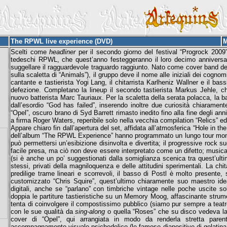
The RPWL live experience (DVD)
M
Scelti come
headliner
per il secondo giorno del festival “Progrock 2009”
tedeschi RPWL, che quest’anno festeggeranno il loro decimo anniversario
suggellare il ragguardevole traguardo raggiunto. Nato come cover band dei 
sulla scaletta di “Animals”), il gruppo deve il nome alle iniziali dei cognomi
cantante e tastierista Yogi Lang, il chitarrista Karlheniz Wallner e il bas
defezione. Completano la lineup il secondo tastierista Markus Jehle, ch
nuovo batterista Marc Tauriaux. Per la scaletta della serata polacca, la b
dall’esordio “God has failed”, inserendo inoltre due curiosità chiarament
“Opel”, oscuro brano di Syd Barrett rimasto inedito fino alla fine degli an
a firma Roger Waters, reperibile solo nella vecchia compilation “Relics” e
Appare chiaro fin dall’apertura del set, affidata all’atmosferica “Hole in th
dell’album “The RPWL Experience” hanno programmato un lungo tour mondia
può permettersi un’esibizione disinvolta e divertita; il progressive rock
facile presa, ma ciò non deve essere interpretato come un difetto; musica
(si è anche un po’ suggestionati dalla somiglianza scenica tra quest’ul
stessi, privati della magniloquenza e delle attitudini sperimentali. La chit
predilige trame lineari e scorrevoli, il basso di Postl è molto presente, 
customizzato “Chris Squire”, quest’ultimo chiaramente suo maestro idea
digitali, anche se “parlano” con timbriche vintage nelle poche uscite sol
doppia le partiture tastieristiche su un Memory Moog, affascinante strume
tenta di coinvolgere il compostissimo pubblico (siamo pur sempre a teatro
con le sue qualità da
sing-along
o quella “Roses” che su disco vedeva la
cover di “Opel”, qui arrangiata in modo da renderla stretta pare
accompagnamento visuale psichedelico (le famose diapositive di gelatina 