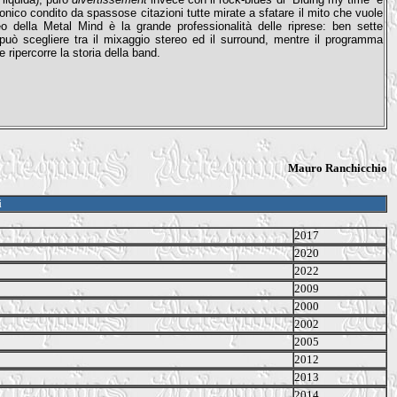
fonico condito da spassose citazioni tutte mirate a sfatare il mito che vuole
eo della Metal Mind è la grande professionalità delle riprese: ben sette
può scegliere tra il mixaggio stereo ed il surround, mentre il programma
 ripercorre la storia della band.
Mauro Ranchicchio
i
2017
2020
2022
2009
2000
2002
2005
2012
2013
2014