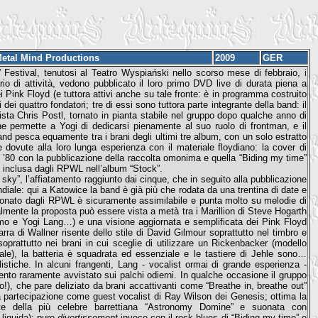
etal Mind Productions
2009
GER
 Festival, tenutosi al Teatro Wyspiański nello scorso mese di febbraio, i
 di attività, vedono pubblicato il loro primo DVD live di durata piena a
Pink Floyd (e tuttora attivi anche su tale fronte: è in programma costruito
 dei quattro fondatori; tre di essi sono tuttora parte integrante della band: il
sista Chris Postl, tornato in pianta stabile nel gruppo dopo qualche anno di
e permette a Yogi di dedicarsi pienamente al suo ruolo di frontman, e il
and pesca equamente tra i brani degli ultimi tre album, con un solo estratto
e dovute alla loro lunga esperienza con il materiale floydiano: la cover di
ni ’80 con la pubblicazione della raccolta omonima e quella “Biding my time”
d inclusa dagli RPWL nell’album “Stock”.
e sky”, l’affiatamento raggiunto dai cinque, che in seguito alla pubblicazione
le: qui a Katowice la band è già più che rodata da una trentina di date e
 suonato dagli RPWL è sicuramente assimilabile e punta molto su melodie di
lmente la proposta può essere vista a metà tra i Marillion di Steve Hogarth
timo e Yogi Lang…) e una visione aggiornata e semplificata dei Pink Floyd
arra di Wallner risente dello stile di David Gilmour soprattutto nel timbro e
soprattutto nei brani in cui sceglie di utilizzare un Rickenbacker (modello
le), la batteria è squadrata ed essenziale e le tastiere di Jehle sono…
istiche. In alcuni frangenti, Lang - vocalist ormai di grande esperienza -
nto raramente avvistato sui palchi odierni. In qualche occasione il gruppo
!), che pare deliziato da brani accattivanti come “Breathe in, breathe out”
 partecipazione come guest vocalist di Ray Wilson dei Genesis; ottima la
nte della più celebre barrettiana “Astronomy Domine” e suonata con
liquida); puro
divertissement
invece con il rock-blues di “Biding my time” e