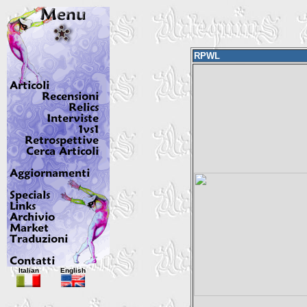
RPWL
Italian
English