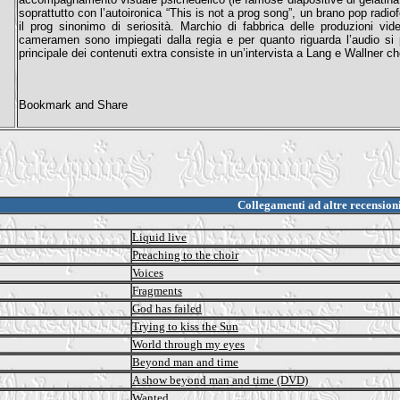
soprattutto con l’autoironica “This is not a prog song”, un brano pop radio
il prog sinonimo di seriosità. Marchio di fabbrica delle produzioni vid
cameramen sono impiegati dalla regia e per quanto riguarda l’audio si 
principale dei contenuti extra consiste in un’intervista a Lang e Wallner che
Collegamenti ad altre recension
Liquid live
Preaching to the choir
Voices
Fragments
God has failed
Trying to kiss the Sun
World through my eyes
Beyond man and time
A show beyond man and time (DVD)
Wanted