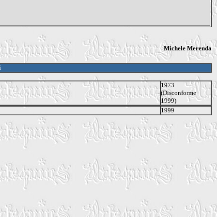
Michele Merenda
i
1973
(Disconforme
1999)
1999