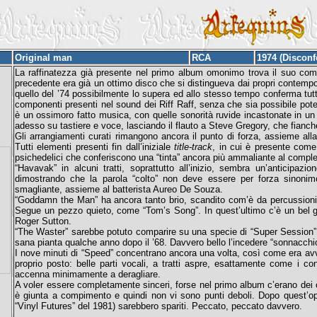
Original man
RCA
1974 (Discon
La raffinatezza già presente nel primo album omonimo trova il suo comp
precedente era già un ottimo disco che si distingueva dai propri contempor
quello del ’74 possibilmente lo supera ed allo stesso tempo conferma tutta
componenti presenti nel sound dei Riff Raff, senza che sia possibile pote
è un ossimoro fatto musica, con quelle sonorità ruvide incastonate in u
adesso su tastiere e voce, lasciando il flauto a Steve Gregory, che fianche
Gli arrangiamenti curati rimangono ancora il punto di forza, assieme all
Tutti elementi presenti fin dall’iniziale
title-track
, in cui è presente come
psichedelici che conferiscono una “tinta” ancora più ammaliante al comple
“Havavak” in alcuni tratti, soprattutto all’inizio, sembra un’anticipaz
dimostrando che la parola “colto” non deve essere per forza sinonimo 
smagliante, assieme al batterista Aureo De Souza.
“Goddamn the Man” ha ancora tanto brio, scandito com’è da percussioni,
Segue un pezzo quieto, come “Tom’s Song”. In quest’ultimo c’è un bel gio
Roger Sutton.
“The Waster” sarebbe potuto comparire su una specie di “Super Session”, 
sana pianta qualche anno dopo il ’68. Davvero bello l’incedere “sonnacchios
I nove minuti di “Speed” concentrano ancora una volta, così come era avven
proprio posto: belle parti vocali, a tratti aspre, esattamente come i con
accenna minimamente a deragliare.
A voler essere completamente sinceri, forse nel primo album c’erano dei co
è giunta a compimento e quindi non vi sono punti deboli. Dopo quest’ope
“Vinyl Futures” del 1981) sarebbero spariti. Peccato, peccato davvero.