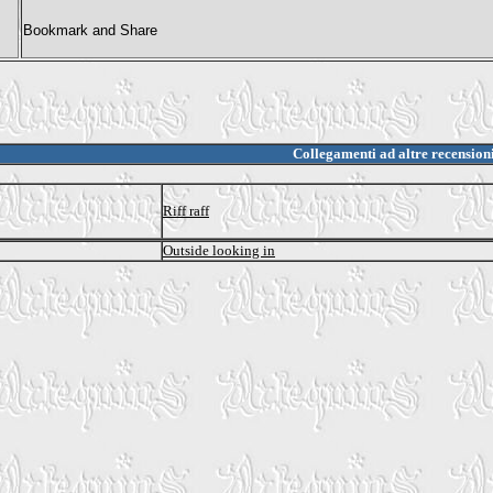
Collegamenti ad altre recension
Riff raff
Outside looking in