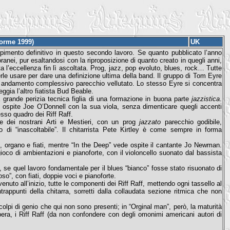
forme 1999)
UK
imento definitivo in questo secondo lavoro. Se quanto pubblicato l’anno
anei, pur esaltandosi con la riproposizione di quanto creato in quegli anni,
 l’eccellenza fin lì ascoltata. Prog, jazz, pop evoluto, blues, rock… Tutte
rle usare per dare una definizione ultima della band. Il gruppo di Tom Eyre
n andamento complessivo parecchio vellutato. Lo stesso Eyre si concentra
ggia l’altro fiatista Bud Beable.
a grande perizia tecnica figlia di una formazione in buona parte
jazzistica
.
 ospite Joe O’Donnell con la sua viola, senza dimenticare quegli accenti
sso quadro dei Riff Raff.
ione dei nostrani Arti e Mestieri, con un prog
jazzato
parecchio godibile,
di “inascoltabile”. Il chitarrista Pete Kirtley è come sempre in forma
 organo e fiati, mentre “In the Deep” vede ospite il cantante Jo Newman.
co di ambientazioni e pianoforte, con il violoncello suonato dal bassista
se quel lavoro fondamentale per il blues “bianco” fosse stato risuonato di
o”, con fiati, doppie voci e pianoforte.
uto all’inizio, tutte le componenti dei Riff Raff, mettendo ogni tassello al
trappunti della chitarra, sorretti dalla collaudata sezione ritmica che non
lpi di genio che qui non sono presenti; in “Orginal man”, però, la maturità
ra, i Riff Raff (da non confondere con degli omonimi americani autori di