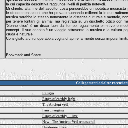
la cui capacità descrittiva raggiunge livelli di perizia notevoli.
Mi chiedo, alla fine dell’ascolto, cosa penserebbe un ipotetico musicista 
le stesse sensazioni che ha provato suonando millenni fa le sue rudimenta
musica sarebbe lo stesso nonostante la distanza culturale e mentale, non
per tenere lontani gli animali ma registrata su un dischetto ottico con 
“Sonno eliso” è un disco fuori dal tempo, egualmente primitivo e mode
concept. Il suo ascolto è un viaggio attraverso la musica e la cultura po
cruda e naturale.
Consigliato a chiunque abbia voglia di aprire la mente senza imporsi limiti
Collegamenti ad altre recension
Religio
Rings of earthly light
The Ancient veil
I am changing
Rings of earthly… live
New - The Ancient Veil remastered
Unplugged live