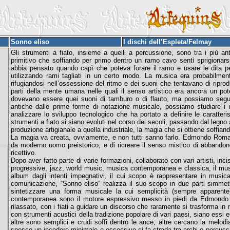
Sonno eliso
I dischi dell’Espleta/Felmay
Gli strumenti a fiato, insieme a quelli a percussione, sono tra i più an
primitivo che soffiando per primo dentro un ramo cavo sentì sprigionars
abbia pensato quando capì che poteva forare il ramo e usare le dita pe
utilizzando rami tagliati in un certo modo. La musica era probabilment
rifugiandosi nell’ossessione del ritmo e dei suoni che tentavano di riprod
parti della mente umana nelle quali il senso artistico era ancora un 
dovevano essere quei suoni di tamburo o di flauto, ma possiamo seguire
antiche dalle prime forme di notazione musicale, possiamo studiare i r
analizzare lo sviluppo tecnologico che ha portato a definire le caratter
strumenti a fiato si siano evoluti nel corso dei secoli, passando dal legno 
produzione artigianale a quella industriale, la magia che si ottiene soffian
La magia va creata, ovviamente, e non tutti sanno farlo. Edmondo Romano 
da moderno uomo preistorico, e di ricreare il senso mistico di abbandon
ricettivo.
Dopo aver fatto parte di varie formazioni, collaborato con vari artisti, inc
progressive, jazz, world music, musica contemporanea e classica, il mus
album dagli intenti impegnativi, il cui scopo è rappresentare in musica
comunicazione, “Sonno eliso” realizza il suo scopo in due parti simme
sintetizzare una forma musicale la cui semplicità (sempre apparente)
contemporanea sono il motore espressivo messo in piedi da Edmondo 
rilassato, con i fiati a guidare un discorso che raramente si trasforma in m
con strumenti acustici della tradizione popolare di vari paesi, siano essi 
altre sono semplici e crudi soffi dentro le ance, altre cercano la melo
spesso un incedere minimale e ossessivo si fa strada tra archi e percussion