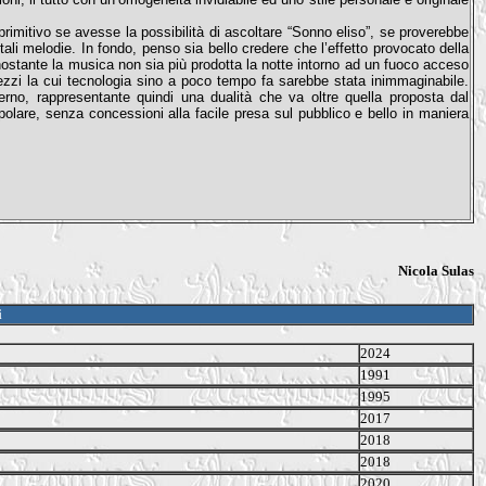
primitivo se avesse la possibilità di ascoltare “Sonno eliso”, se proverebbe
li melodie. In fondo, penso sia bello credere che l’effetto provocato della
ostante la musica non sia più prodotta la notte intorno ad un fuoco acceso
mezzi la cui tecnologia sino a poco tempo fa sarebbe stata inimmaginabile.
rno, rappresentante quindi una dualità che va oltre quella proposta dal
polare, senza concessioni alla facile presa sul pubblico e bello in maniera
.
Nicola Sulas
i
2024
1991
1995
2017
2018
2018
2020