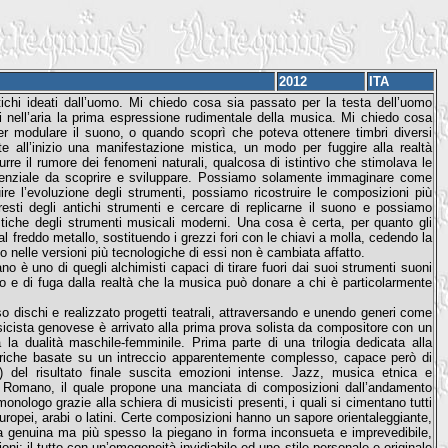
2012
ITA
tichi ideati dall’uomo. Mi chiedo cosa sia passato per la testa dell’uomo
i nell’aria la prima espressione rudimentale della musica. Mi chiedo cosa
r modulare il suono, o quando scoprì che poteva ottenere timbri diversi
e all’inizio una manifestazione mistica, un modo per fuggire alla realtà
urre il rumore dei fenomeni naturali, qualcosa di istintivo che stimolava le
potenziale da scoprire e sviluppare. Possiamo solamente immaginare come
 l’evoluzione degli strumenti, possiamo ricostruire le composizioni più
esti degli antichi strumenti e cercare di replicarne il suono e possiamo
istiche degli strumenti musicali moderni. Una cosa è certa, per quanto gli
al freddo metallo, sostituendo i grezzi fori con le chiavi a molla, cedendo la
do nelle versioni più tecnologiche di essi non è cambiata affatto.
è uno di quegli alchimisti capaci di tirare fuori dai suoi strumenti suoni
o e di fuga dalla realtà che la musica può donare a chi è particolarmente
iso dischi e realizzato progetti teatrali, attraversando e unendo generi come
icista genovese è arrivato alla prima prova solista da compositore con un
 la dualità maschile-femminile. Prima parte di una trilogia dedicata alla
triche basate su un intreccio apparentemente complesso, capace però di
 del risultato finale suscita emozioni intense. Jazz, musica etnica e
Romano, il quale propone una manciata di composizioni dall’andamento
onologo grazie alla schiera di musicisti presenti, i quali si cimentano tutti
europei, arabi o latini. Certe composizioni hanno un sapore orientaleggiante,
dia genuina ma più spesso la piegano in forma inconsueta e imprevedibile,
i; il tutto con un’omogeneità invidiabile ed uno stile personale e originale