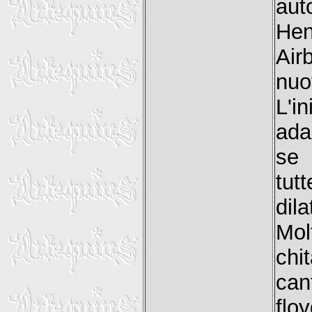
aut
Hen
Air
nuo
L'in
ada
se 
tut
dila
Mol
chit
can
flo