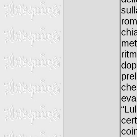
sul
rom
chi
met
rit
dop
pre
che
eva
“L
cer
coi