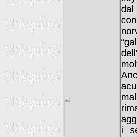
dal
con
nor
“ga
del
mol
Anc
ac
mal
rim
agg
i s