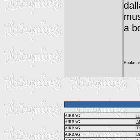
dal
mus
a b
AIRBAG
Id
AIRBAG
Al
AIRBAG
Th
AIRBAG
D