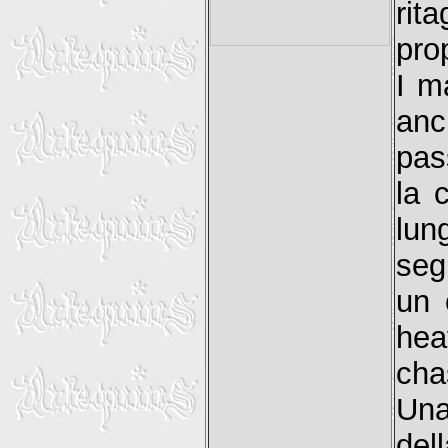
rit
pro
I m
anc
pas
la 
lun
seg
un 
hea
cha
Una
del