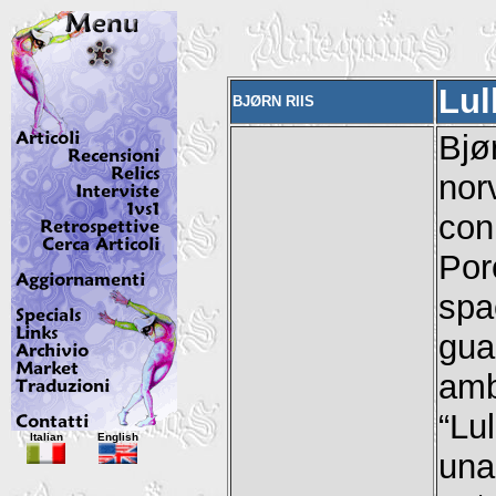
Lul
BJØRN RIIS
Bjø
nor
con
Por
spa
gua
amb
“Lu
Italian
English
una