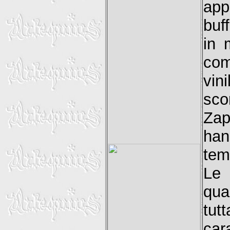
app
buf
in 
com
vin
sc
Zap
han
tem
Le 
qua
tut
car