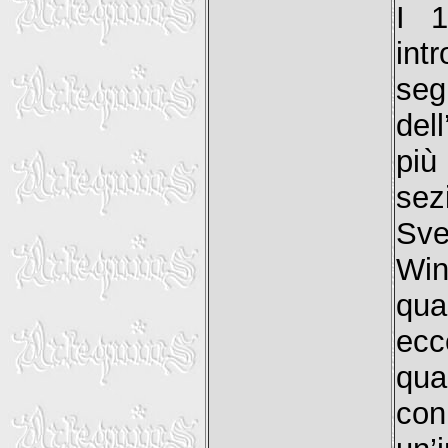
I 1
int
seg
del
più
sez
Sve
Win
qua
ecc
qua
con