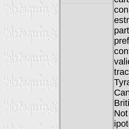
con
est
par
pre
con
val
tra
Tyr
Can
Bri
Not
ipot