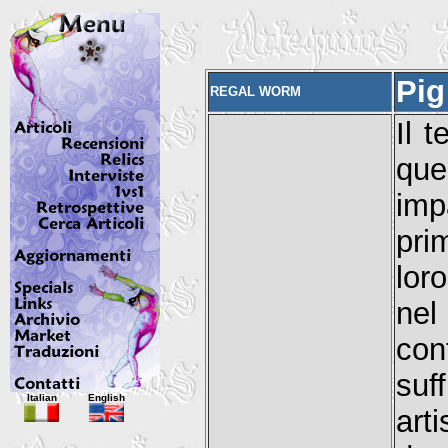
Pig
REGAL WORM
Il 
qu
imp
pri
lor
nel
co
su
Italian
English
art