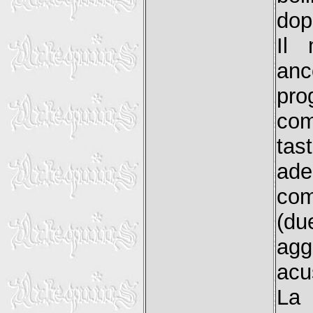
dopp
Il 
an
pro
com
ta
ade
com
(du
aggi
acu
La 