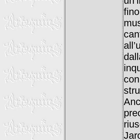
un’
fin
mus
can
all
da
inq
co
str
An
pre
riu
Ja