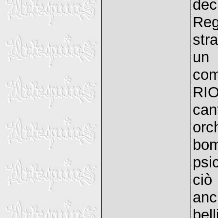
dec
Reg
str
un
com
RI
can
or
bo
psi
ciò
an
bel