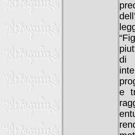
pre
del
leg
“Fi
piu
di
in
pro
e t
rag
ent
ren