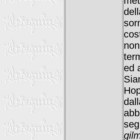
met
del
so
cos
non
ter
ed 
Sia
Hop
dal
abb
se
gil