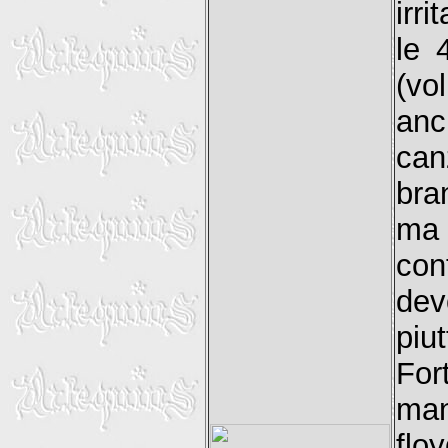
irr
le 
(vo
anc
can
bra
ma 
con
dev
piu
For
ma
flo