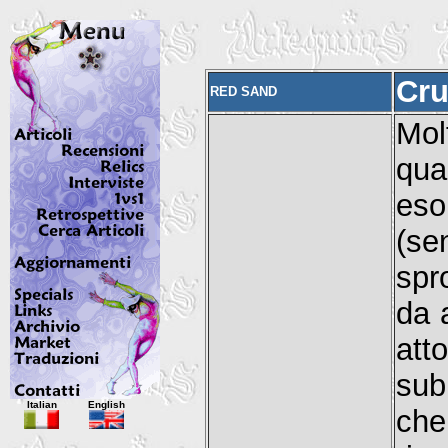
Cru
RED SAND
Mol
qua
eso
(se
spr
da 
att
sub
Italian
English
che