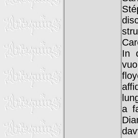
Sté
dis
str
Car
In 
vuo
flo
aff
lun
a f
Dia
dav