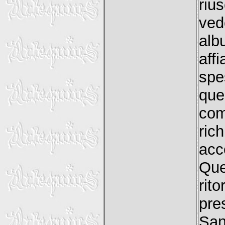
riu
ve
alb
aff
spe
qu
com
ric
acc
Que
rit
pre
Sa