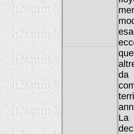
men
mod
e
ecc
que
alt
da 
com
ter
ann
La 
de