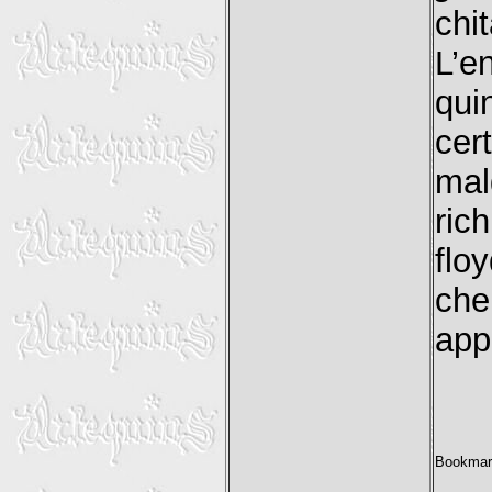
chit
L’e
qui
cert
mal
ric
flo
che
app