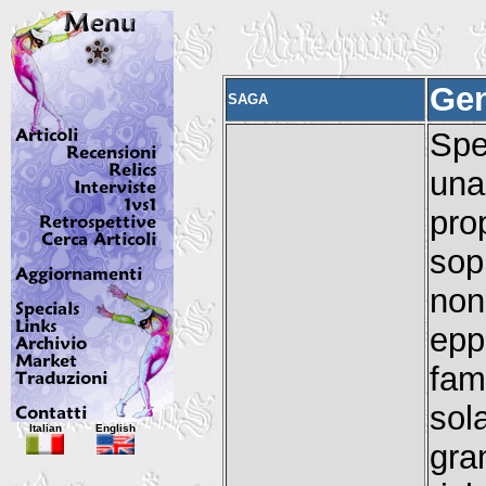
Gen
SAGA
Spe
una
pr
sop
non
epp
fam
sol
Italian
English
gra