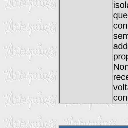
is
que
con
sem
ad
pro
Non
rec
volt
con