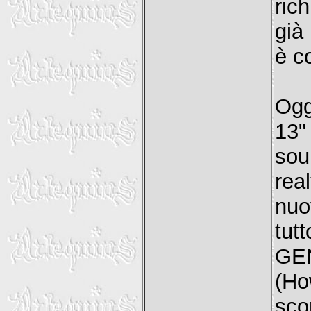
ric
già
è c
Ogg
13"
sou
rea
nuo
tut
GEN
(H
sco