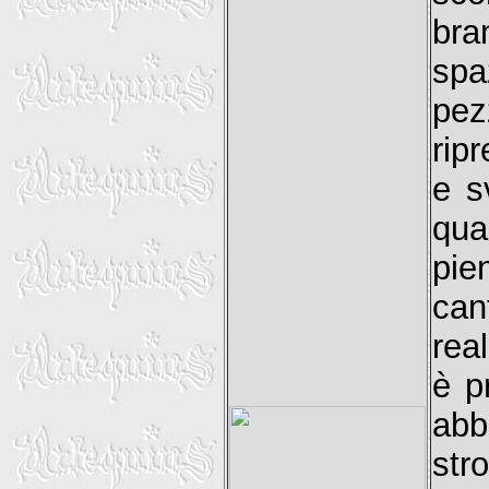
bra
spa
pe
rip
e s
qu
pie
can
rea
è p
abb
str