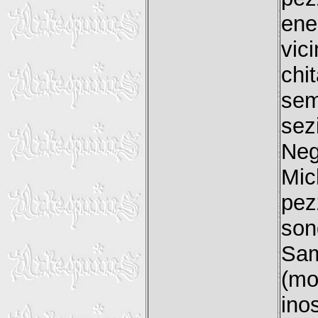
ene
vic
chi
se
sez
Neg
Mic
pez
son
Sam
(mo
ino