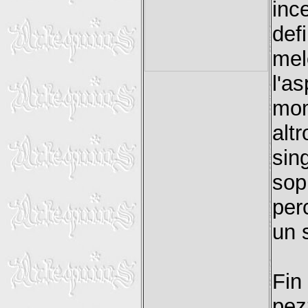
inc
def
me
l'a
mom
alt
si
sop
per
un 
Fin
pez