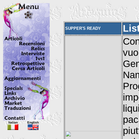
Lis
SUPPER'S READY
Con
vuo
Gen
Nam
Pro
imp
liqu
pac
Italian
English
piu