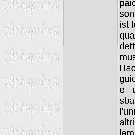
pai
son
ist
qua
det
mus
Hac
guid
e u
sba
l'u
alt
lam