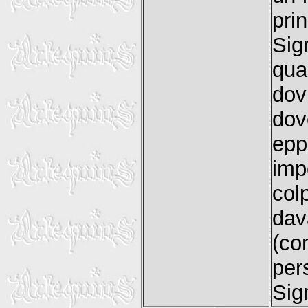
pri
Si
qua
dov
dov
epp
imp
col
dav
(co
per
Sig