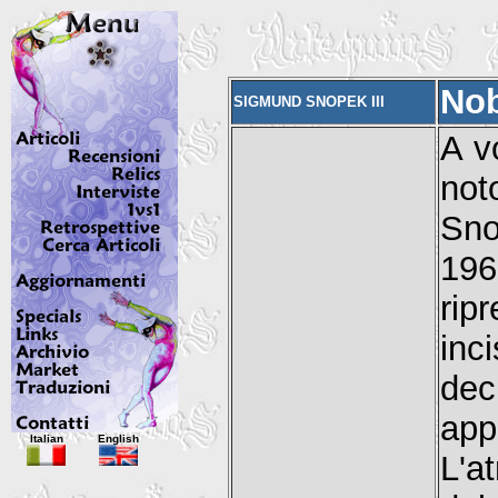
Nob
SIGMUND SNOPEK III
A vo
not
Sno
196
rip
inc
dec
app
Italian
English
L'a