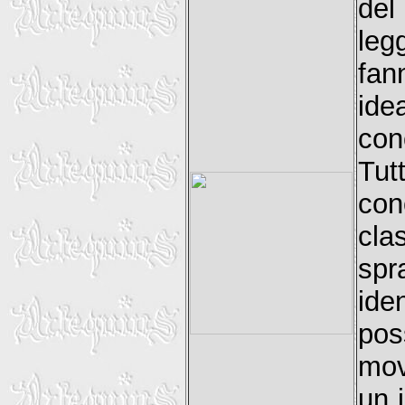
del
leg
fan
ide
con
Tut
co
cla
sp
ide
pos
mov
un i