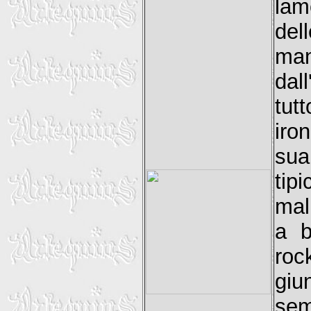
lam
del
man
dall
tut
iro
sua
tipi
mal
a b
roc
gi
sem