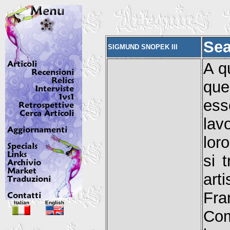
Sea
SIGMUND SNOPEK III
A q
que
ess
lav
lor
si 
arti
Fr
Italian
English
Com