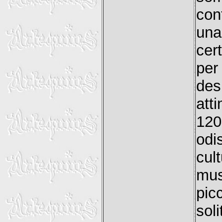
con
una
cer
per
des
att
120
odi
cul
mus
pic
sol