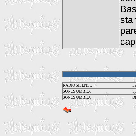
Bas
sta
par
cap
RADIO SILENCE
La
SONUS UMBRA
Sp
SONUS UMBRA
Di