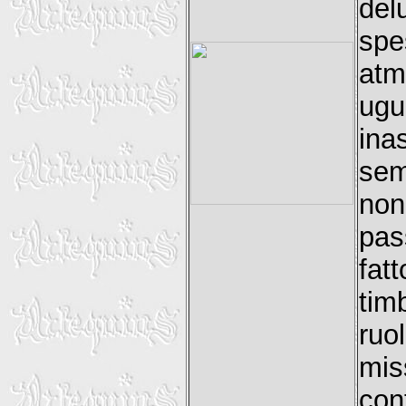
del
spe
atm
ugu
in
sem
non
pas
fat
tim
ruo
mis
con