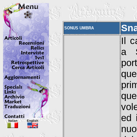
Sna
SONUS UMBRA
Il 
a 
por
que
pri
que
vol
ed 
Italian
English
nuo