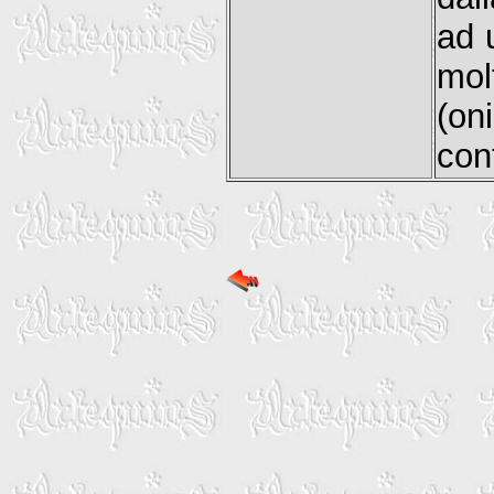
ad 
mol
(on
con