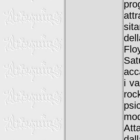
pro
att
sit
del
Flo
Sa
acc
i v
roc
psi
mod
Att
dal