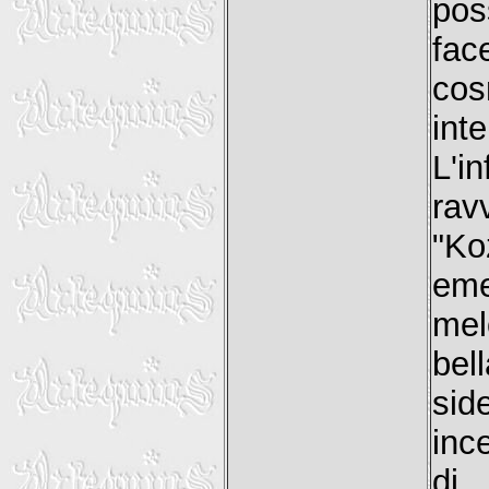
pos
fac
cos
int
L'i
ra
"K
eme
mel
be
sid
inc
di 