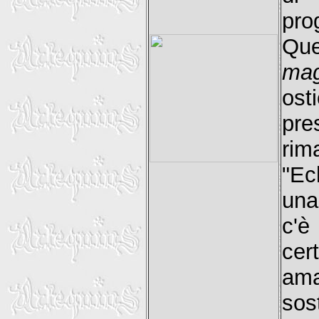
pro
Qu
mag
ost
pr
rim
"Ec
una
c'è
cer
ama
sos