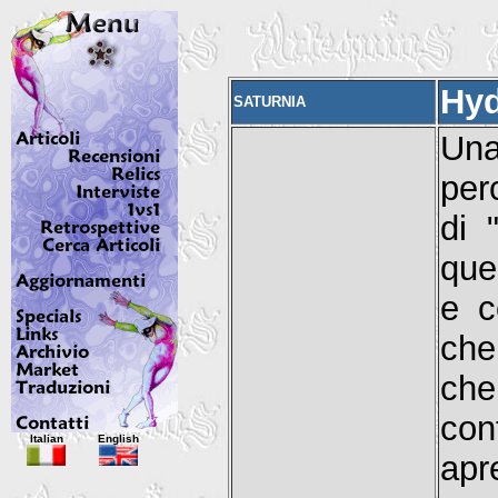
Hyd
SATURNIA
Un
per
di 
que
e c
che
che
con
Italian
English
apr