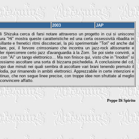
2003
JAP
i Shizuka cerca di farsi notare attraverso un progetto in cui si uniscono
ura "Hi" mostra queste caratteristiche ed una certa ossessività ribadita in
ante e frenetici ritmi discotecari, la più sperimentale "Tori" ed anche dal
are, poi, il fervore
crimsoniano
che incontra un jazz-rock altisonante e
 ripercorrere certo jazz d'avanguardia à la Zorn. Se poi siete convinti, a
on "Ai" un tango elettronico… Ma non finisce qui, visto che in "Inodori" si
ssiamo ascoltare una sorta di bizzarra psichedelia. A conclusione del cd,
, dopo due minuti nei quali sembra di ascoltare vari brani tenendo premuto il
ia, pur rimanendo in ambiti elettronici. Apprezzabile in certe intenzioni e
ontinuo, che non segue linee precise, con troppe idee non sfruttate al meglio
 convincere affatto.
Peppe Di Spirito