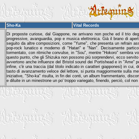
Sho-Ka
Vital Records
Di proposte curiose, dal Giappone, ne arrivano non poche ed il trio degl
progressive, avanguardia, pop e musica elettronica. Già il brano di apert
seguito da altre composizioni, come "Yume", che presenta un refrain assill
pop-rock lunatico e moderno di "Hatari" e "Nan". Decisamente particol
tormentato, con ritmiche convulse, in "Sou", mentre "Hokoro" sembra voler
questo punto, che gli Shizuka non possono più sorprendervi, ecco servito c
avvertono anche influenze del Bristol sound dei Portishead e in "Ame" po
infine, c'è una traccia (dal titolo indicato in caratteri giapponesi) in cui
tasto di avanzamento veloce del lettore, si punta maggiormente sulla melod
iniziative, "Sho-ka" risulta, in fin dei conti, un album frammentario, disc
e diluite in un minestrone un po' troppo variegato, finendo, perciò, col non