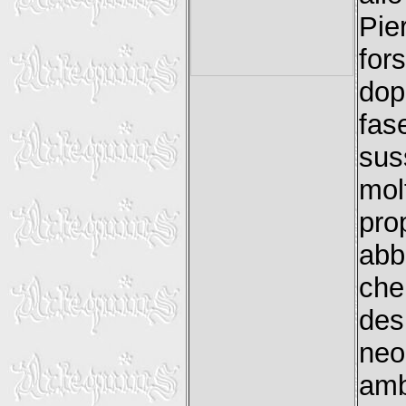
Pie
for
dop
fa
sus
mol
pro
abb
che
des
neo
amb