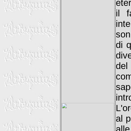
ete
il 
int
son
di 
dive
del
com
sap
in
L'o
al p
all