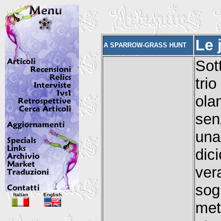
Le 
A SPARROW-GRASS HUNT
Sot
tri
ola
senz
una
dic
ver
sog
Italian
English
met