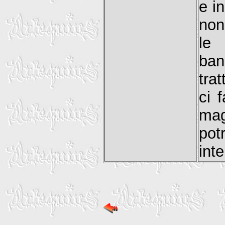
e i
non
le 
ban
tra
ci 
mag
po
int